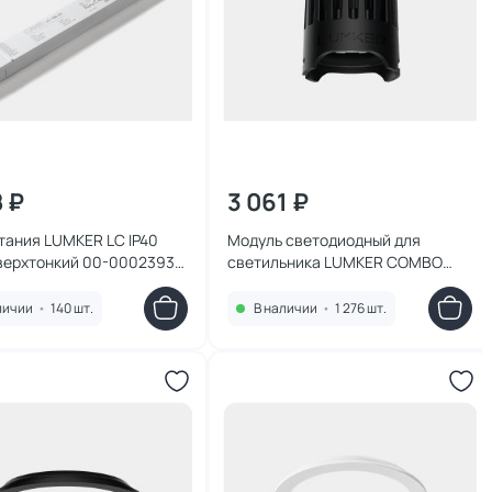
8 ₽
3 061 ₽
тания LUMKER LC IP40
Модуль светодиодный для
верхтонкий 00-00023930
светильника LUMKER COMBO
MINI 2.0 4000K 10W 00-00036525
белый
личии
•
140 шт.
В наличии
•
1 276 шт.