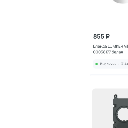
855 ₽
Бленда LUMKER Vill
00038177 белая
В наличии
•
314 