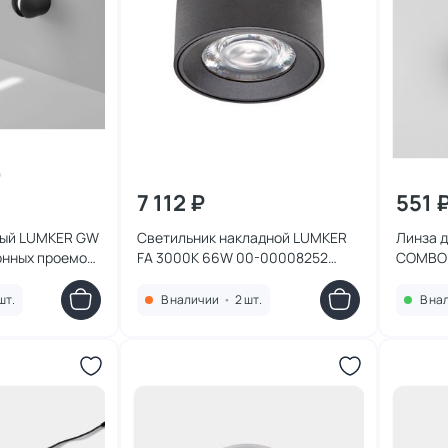
7 112 ₽
551 
ный LUMKER GW
Светильник накладной LUMKER
Линза 
FA 3000K 66W 00-00008252
COMBO 
0-00045683
черный
шт.
В наличии
•
2 шт.
В на