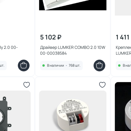
5 102 ₽
1 411
y 2.0 00-
Драйвер LUMKER COMBO 2.0 10W
Крепле
00-00038584
LUMKER 
систем
черный
шт.
В наличии
•
768 шт.
В на