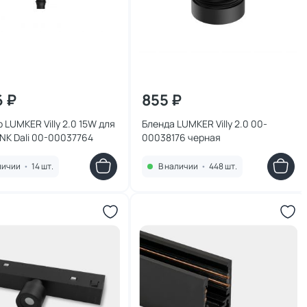
6 ₽
855 ₽
 LUMKER Villy 2.0 15W для
Бленда LUMKER Villy 2.0 00-
INK Dali 00-00037764
00038176 черная
личии
•
14 шт.
В наличии
•
448 шт.