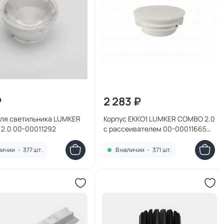
₽
2 283 ₽
для светильника LUMKER
Корпус EKKO1 LUMKER COMBO 2.0
2.0 00-00011292
с рассеивателем 00-00011665
белый
личии
•
377 шт.
В наличии
•
371 шт.