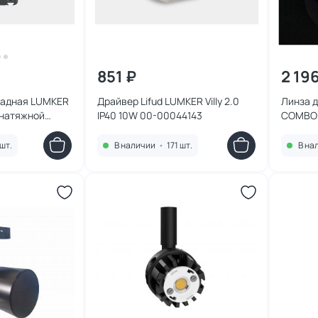
851 ₽
2 19
ладная LUMKER
Драйвер Lifud LUMKER Villy 2.0
Линза 
 натяжной
IP40 10W 00-00044143
COMBO 2
*4mm 00-
000087
шт.
В наличии
•
171 шт.
В на