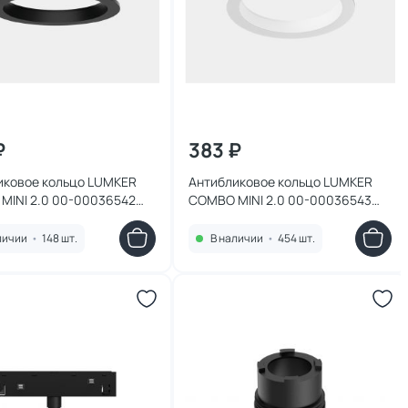
₽
383 ₽
иковое кольцо LUMKER
Антибликовое кольцо LUMKER
MINI 2.0 00-00036542
COMBO MINI 2.0 00-00036543
белое
личии
•
148 шт.
В наличии
•
454 шт.