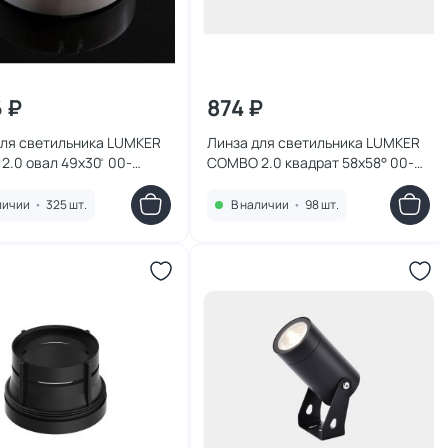
6 ₽
874 ₽
для светильника LUMKER
Линза для светильника LUMKER
.0 овал 49x30 ̊ 00-
COMBO 2.0 квадрат 58x58° 00-
68
00010252
личии
•
325 шт.
В наличии
•
98 шт.