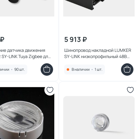
 ₽
5 913 ₽
ние датчика движения
Шинопровод накладной LUMKER
SY-LINK Tuya Zigbee для
SY-LINK низкопрофильный 48В
ы LINK 00-00042882
1000мм 00-00043212 черный
личии
•
90 шт.
В наличии
•
1 шт.