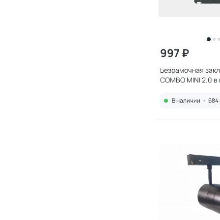
997 ₽
Безрамочная зак
COMBO MINI 2.0 в
потолок ПВХ Ø50
00043601
В наличии
•
684 