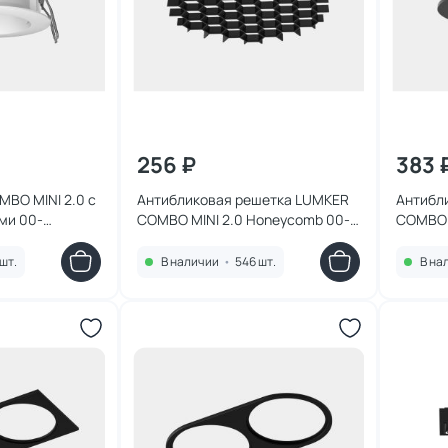
256 ₽
383 
BO MINI 2.0 с
Антибликовая решетка LUMKER
Антибл
ми 00-
COMBO MINI 2.0 Honeycomb 00-
COMBO 
00036541
черное
шт.
В наличии
•
546 шт.
В на