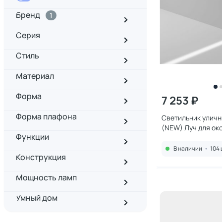
Бренд
1
Серия
Стиль
Материал
Форма
7 253 ₽
Форма плафона
Светильник улич
(NEW) Луч для оконных проемов
Функции
IP65 3000K 6W 0
В наличии
•
104 
Конструкция
Мощность ламп
Умный дом