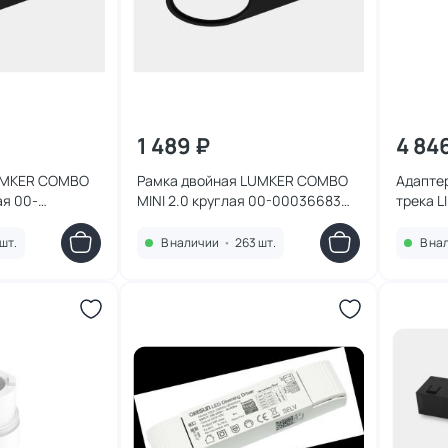
1 489 ₽
4 84
UMKER COMBO
Рамка двойная LUMKER COMBO
Адаптер
ая 00-
MINI 2.0 круглая 00-00036683
трека L
черная
шт.
В наличии
•
263 шт.
В на