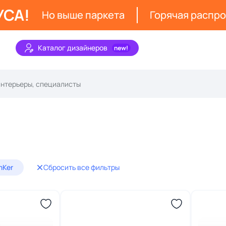
УСА!
Но выше паркета
Горячая распр
Каталог дизайнеров
mKer
Сбросить все фильтры