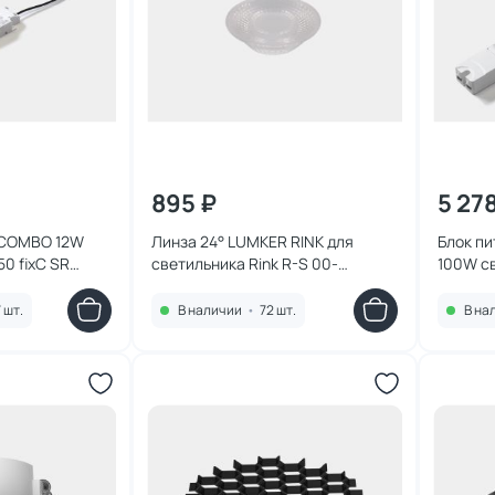
895 ₽
5 27
 COMBO 12W
Линза 24° LUMKER RINK для
Блок пи
50 fixC SR
светильника Rink R-S 00-
100W с
00014423
белый
7 шт.
В наличии
•
72 шт.
В на