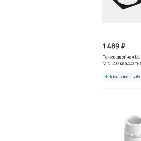
1 489 ₽
Рамка двойная L
MINI 2.0 квадратн
00036681 черная
В наличии
•
294 