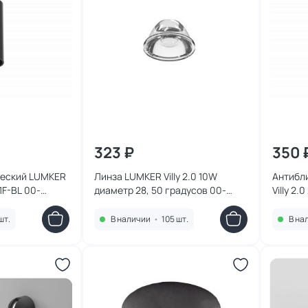
323 ₽
350 
ческий LUMKER
Линза LUMKER Villy 2.0 10W
Антибл
51F-BL 00-
диаметр 28, 50 градусов 00-
Villy 2
00038181
черная
шт.
В наличии
•
105 шт.
В на