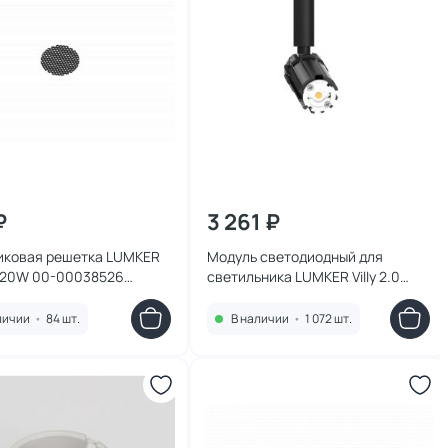
₽
3 261 ₽
иковая решетка LUMKER
Модуль светодиодный для
.0 20W 00-00038526
светильника LUMKER Villy 2.0
2700K 10W 00-00040165
личии
•
84 шт.
В наличии
•
1 072 шт.