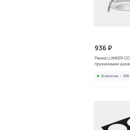
936 ₽
Рамка LUMKER COM
пружинными ушка
00036532 белая
В наличии
•
295 