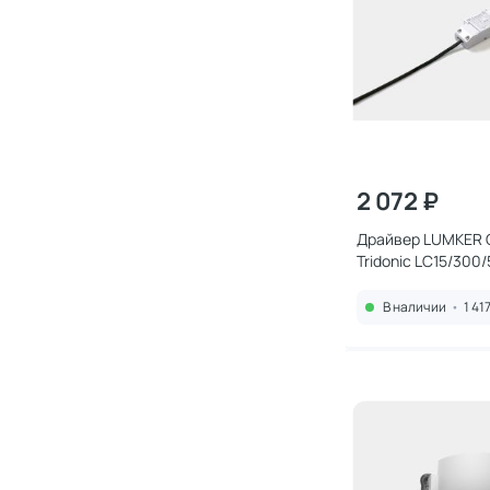
2 072 ₽
Драйвер LUMKER
Tridonic LC15/300/
SNC2 00-00011710
В наличии
•
1 41