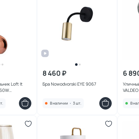
8 460 ₽
6 89
ник Loft It
Бра Nowodvorski EYE 9067
Уличны
 60W
VALDEO
т.
В наличии
•
3 шт.
В на