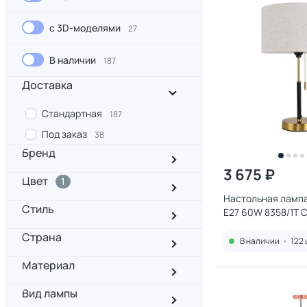
с 3D-моделями
27
В наличии
187
Доставка
Стандартная
187
Под заказ
38
Бренд
3 675 ₽
Цвет
1
Настольная лампа
Стиль
E27 60W 8358/1T 
Страна
В наличии
•
122 
Материал
Вид лампы