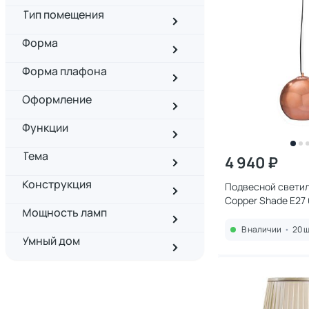
Тип помещения
Форма
Форма плафона
Оформление
Функции
Тема
4 940 ₽
Конструкция
Подвесной светиль
Copper Shade E27
Мощность ламп
LOFT2023-A
В наличии
•
20 ш
Умный дом