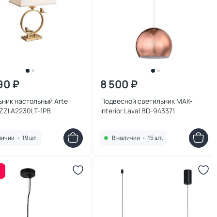
90 ₽
8 500 ₽
ник настольный Arte
Подвесной светильник MAK-
ZZI A2230LT-1PB
interior Laval BD-943371
личии
•
19 шт.
В наличии
•
15 шт.