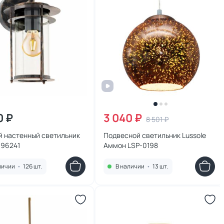
0 ₽
3 040 ₽
8 501 ₽
й настенный светильник
Подвесной светильник Lussole
 96241
Аммон LSP-0198
личии
•
126 шт.
В наличии
•
13 шт.