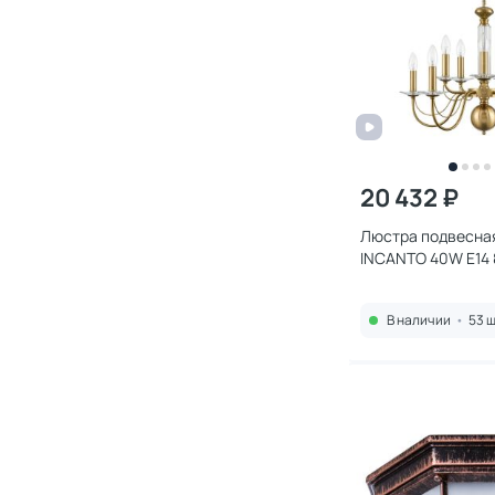
20 432 ₽
Люстра подвесна
INCANTO 40W E14 
В наличии
•
53 ш