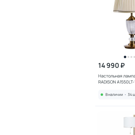
14 990 ₽
Настольная лампа
RADISON A1550LT-
В наличии
•
34 ш