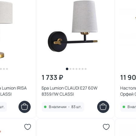
1 733 ₽
11 9
 Lumion IRISA
Бра Lumion CLAUDI E27 60W
Настоль
CLASSI
8359/1W CLASSI
Орфей 
шт.
В наличии
•
83 шт.
В на