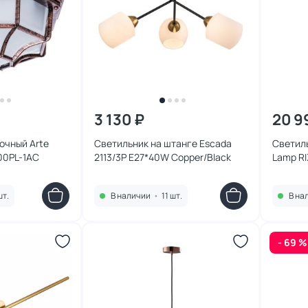
3 130 ₽
20 9
очный Arte
Светильник на штанге Escada
Светиль
00PL-1AC
2113/3P E27*40W Copper/Black
Lamp RI
шт.
В наличии
•
11 шт.
В на
- 69 %