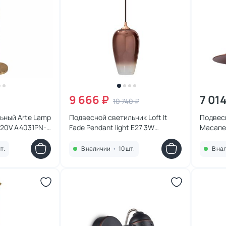
9 666 ₽
7 014
10 740 ₽
ьный Arte Lamp
Подвесной светильник Loft It
Подвесн
031PN-
Fade Pendant light E27 3W
Масапе
LOFT2020-B
т.
В наличии
•
10 шт.
В на