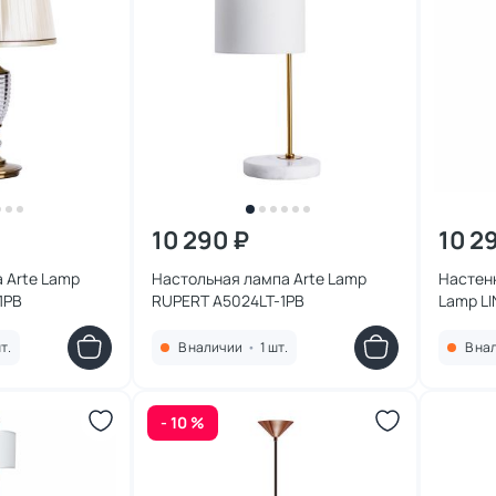
10 290 ₽
10 2
 Arte Lamp
Настольная лампа Arte Lamp
Настенн
1PB
RUPERT A5024LT-1PB
Lamp L
т.
В наличии
•
1 шт.
В на
- 10 %