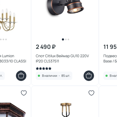
2 490 ₽
11 9
я Lumion
Спот Citilux Веймар GU10 220V
Подвесн
8033/10 CLASSI
IP20 CL537511
Base / 
т.
В наличии
•
85 шт.
В на