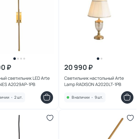
90 ₽
20 990 ₽
ый светильник LED Arte
Светильник настольный Arte
INES A2029AP-1PB
Lamp RADISON A2020LT-1PB
личии
•
2 шт.
В наличии
•
9 шт.