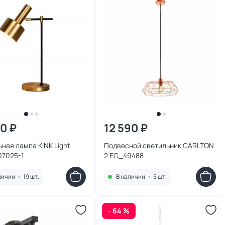
00 ₽
12 590 ₽
ная лампа KINK Light
Подвесной светильник CARLTON
07025-1
2 EG_49488
личии
•
19 шт.
В наличии
•
5 шт.
- 64 %