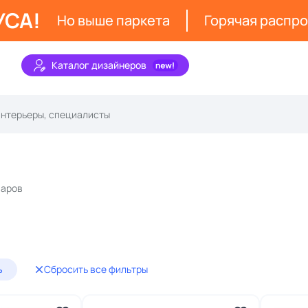
УСА!
Но выше паркета
Горячая распр
Каталог дизайнеров
варов
ь
Сбросить все фильтры