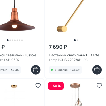
 ₽
7 690 ₽
ой светильник Lussole
Настенный светильник LED Arte
ка LSP-9697
Lamp POLIS A2027AP-1PB
личии
•
42 шт.
В наличии
•
36 шт.
- 50 %