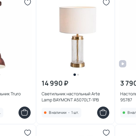
14 990 ₽
3 79
ьник Truro
Светильник настольный Arte
Настол
Lamp BAYMONT A5070LT-1PB
95787
.
В наличии
•
1 шт.
В на