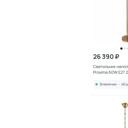
26 390 ₽
Светильник напол
Proxima 60W E27 220V A4
1PB
В наличии
•
40 ш