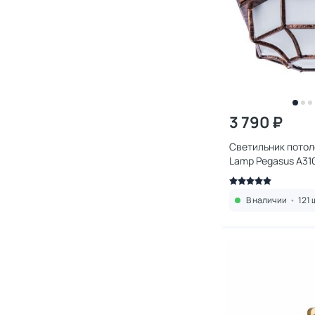
3 790 ₽
Светильник потол
Lamp Pegasus A31
В наличии
•
121 