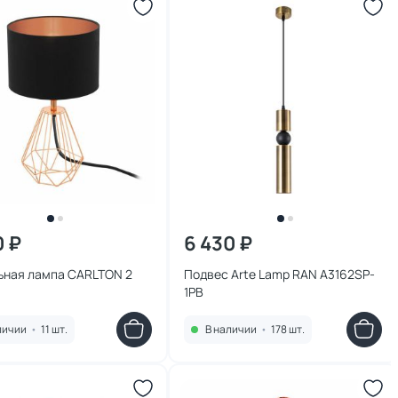
0 ₽
6 430 ₽
ьная лампа CARLTON 2
Подвес Arte Lamp RAN A3162SP-
1PB
личии
•
11 шт.
В наличии
•
178 шт.