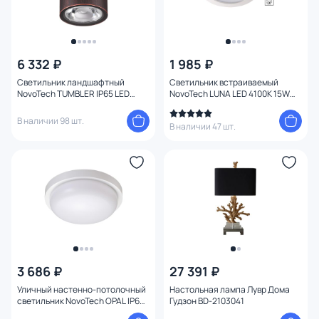
6 332 ₽
1 985 ₽
Светильник ландшафтный
Светильник встраиваемый
NovoTech TUMBLER IP65 LED
NovoTech LUNA LED 4100К 15W
3000К 6W 0,11 м 358013
358030 SPOT
В наличии 98 шт.
В наличии 47 шт.
3 686 ₽
27 391 ₽
Уличный настенно-потолочный
Настольная лампа Лувр Дома
светильник NovoTech OPAL IP65
Гудзон BD-2103041
LED 4000К 18W 358016 STREET