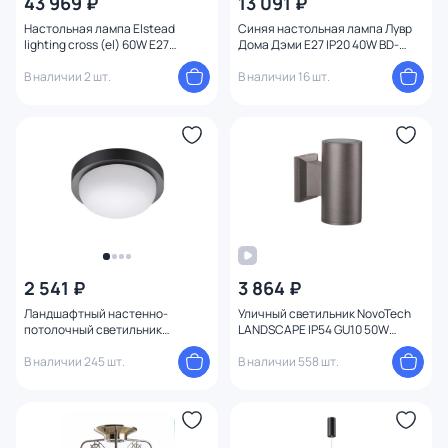
43 969 ₽
13 091 ₽
Настольная лампа Elstead
Синяя настольная лампа Лувр
lighting cross (el) 60W E27
Дома Дэми E27 IP20 40W BD-
CROSS-TL
3241398
В наличии 2 шт.
В наличии 16 шт.
2 541 ₽
3 864 ₽
Ландшафтный настенно-
Уличный светильник NovoTech
потолочный светильник
LANDSCAPE IP54 GU10 50W
NovoTech OPAL IP65 LED 4000К
370358 STREET
12W 358015 STREET
В наличии 245 шт.
В наличии 558 шт.