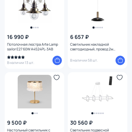
16 990 ₽
6 657 ₽
Потолочная люстра Arte Lamp
Светильник накладной
sailor E27 60W A4524PL-3AB
светодиодный, провод 2м
NovoTech ALBALED 4000K 15W
358986 OVER
В наличии 58 шт.
В наличии 13 шт.
9 500 ₽
30 560 ₽
Настольный светильник с
Светильник подвесной