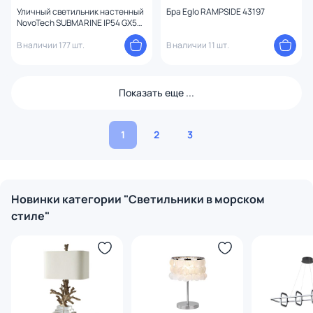
Уличный светильник настенный
Бра Eglo RAMPSIDE 43197
NovoTech SUBMARINE IP54 GX53
Max. 9W 357231 STREET
В наличии 177 шт.
В наличии 11 шт.
Показать еще ...
1
2
3
Новинки категории "Светильники в морском
стиле"