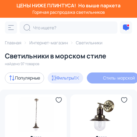
ЦЕНЫ НИЖЕ ПЛИНТУСА!
Но выше паркета
Фильтры
Горячая распродажа светильников
Стиль: морской
Категория:
Все светильники
Главная
Интернет-магазин
Светильники
Люстры
Подвесные светильники
Потолочные светил
Светильники в морском стиле
найдено 97 товаров
Акции
13
Популярные
Фильтры
1
Стиль: морской
с 3D-моделями
9
В наличии
58
Доставка
Бренд