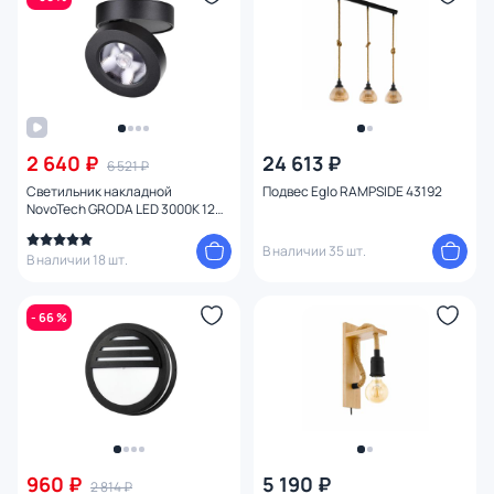
2 640 ₽
24 613 ₽
6 521 ₽
Светильник накладной
Подвес Eglo RAMPSIDE 43192
NovoTech GRODA LED 3000К 12W
357985 OVER
В наличии 35 шт.
В наличии 18 шт.
- 66 %
960 ₽
5 190 ₽
2 814 ₽