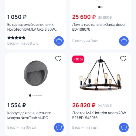
1 050 ₽
25 600 ₽
32 000 ₽
Встраиваемый светильник
Лампа настольная Garda decor
NovoTech DAMLA GX5.3 50W
BD-108070
370389 SPOT
В наличии 9 шт.
В наличии 638 шт.
- 10 %
1 554 ₽
26 820 ₽
29 800 ₽
Корпус для ланшафтного
Люстра MAK-interior Adara 40W
модуля NovoTech MURO
E27 BD-942976
светильника арт. 358189 358192
STREET
В наличии 104 шт.
В наличии 8 шт.