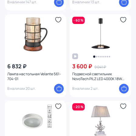
В наличии 147 шт.
В наличии 13 шт.
- 60 %
6 832 ₽
3 600 ₽
9 041 ₽
Лампа настольная Velante 561-
Подвесной светильник
704-01
NovoTech PILZ LED 4000K 18W
358591 OVER
В наличии 20 шт.
В наличии 2 шт.
- 20 %