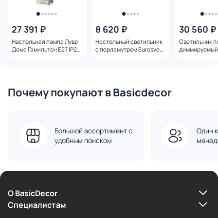
27 391 ₽
8 620 ₽
30 560 ₽
Настольная лампа Лувр
Настольный светильник
Светильник п
Дома Гамильтон E27 IP20
с перламутром Eurosvet
диммируемый
60W BD-3241353
Sandra E27 208101
ONDO пульт Д
4000К 175W 3
Почему покупают в Basicdecor
Большой ассортимент с
Один к
удобным поиском
менед
О BasicDecor
Cпециалистам