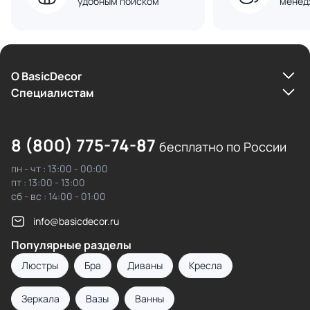
удобным поиском
менед
О BasicDecor
Cпециалистам
8 (800) 775-74-87
бесплатно по России
пн - чт : 13:00 - 00:00
пт : 13:00 - 13:00
сб - вс : 14:00 - 01:00
info@basicdecor.ru
Популярные разделы
Люстры
Бра
Диваны
Кресла
Зеркала
Вазы
Ванны