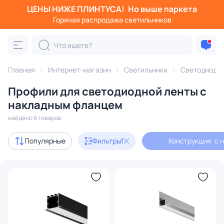
ЦЕНЫ НИЖЕ ПЛИНТУСА!
Но выше паркета
Фильтры
Горячая распродажа светильников
Конструкция: с накладным фланцем
Категория:
Светодиодные ленты
Главная
Интернет-магазин
Светильники
Светодиодны
Профили для светодиодной ленты с
встраиваемые
с накладным фланцем
со скрытым фла
накладным фланцем
найдено 6 товаров
В наличии
6
Популярные
Фильтры
1
Конструкция: с
Цена
От
До
Бренд