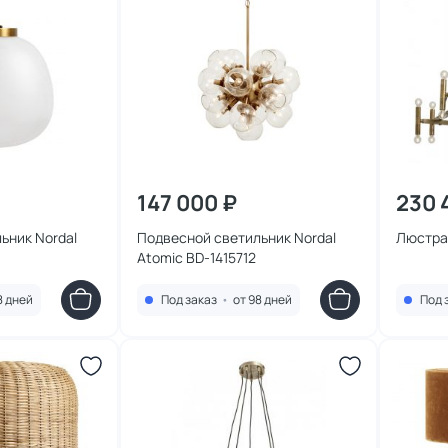
147 000 ₽
230 
ьник Nordal
Подвесной светильник Nordal
Люстра 
Atomic BD-1415712
8 дней
Под заказ
•
от 98 дней
Под 