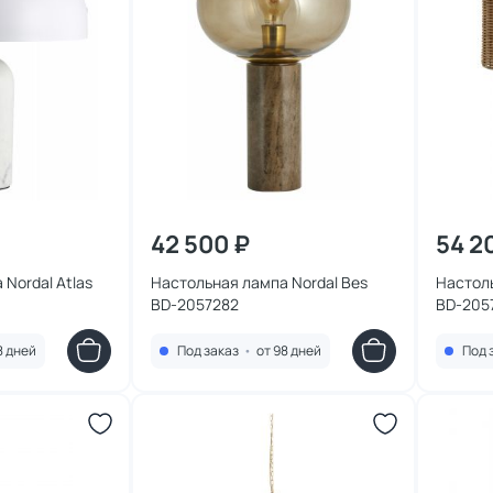
42 500 ₽
54 2
Nordal Atlas
Настольная лампа Nordal Bes
Настоль
BD-2057282
BD-205
8 дней
Под заказ
•
от 98 дней
Под 