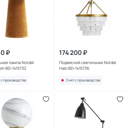
50 ₽
174 200 ₽
ная лампа Nordal
Подвесной светильник Nordal
om BD-1415732
Halo BD-1415736
 с производства
Снят с производства