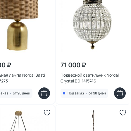
00 ₽
71 000 ₽
ная лампа Nordal Basti
Подвесной светильник Nordal
7273
Crystal BD-1415746
заказ
•
от 98 дней
Под заказ
•
от 98 дней