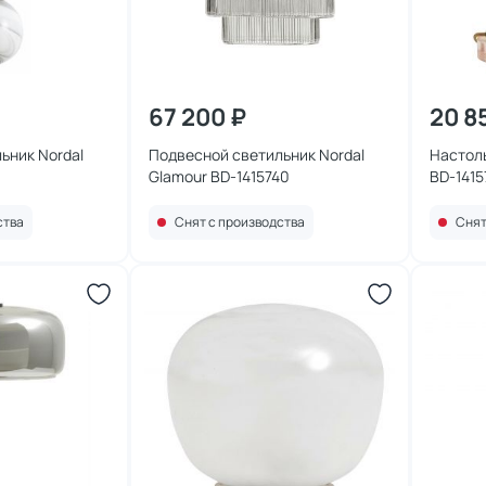
67 200 ₽
20 8
ьник Nordal
Подвесной светильник Nordal
Настоль
Glamour BD-1415740
BD-1415
ства
Снят с производства
Снят