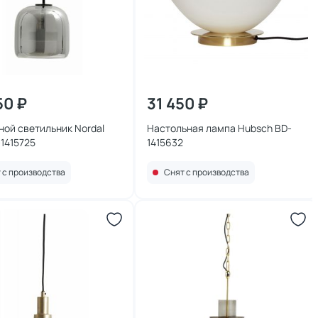
50 ₽
31 450 ₽
ой светильник Nordal
Настольная лампа Hubsch BD-
-1415725
1415632
 с производства
Снят с производства