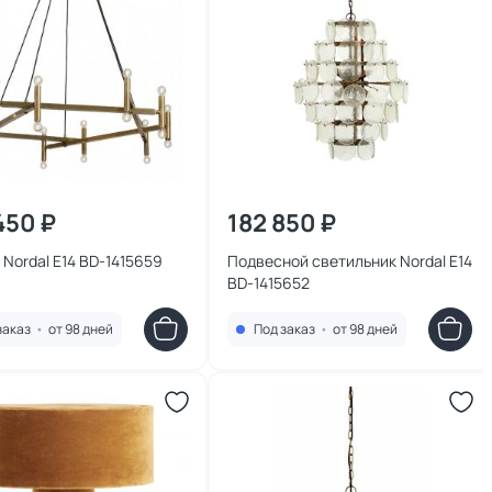
450 ₽
182 850 ₽
Nordal E14 BD-1415659
Подвесной светильник Nordal E14
BD-1415652
заказ
•
от 98 дней
Под заказ
•
от 98 дней