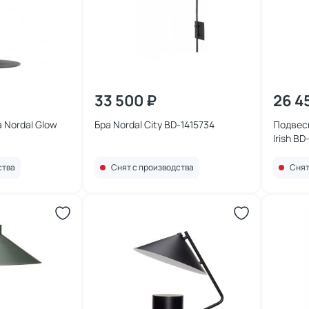
33 500 ₽
26 4
 Nordal Glow
Бра Nordal City BD-1415734
Подвесн
Irish BD
ства
Снят с производства
Снят