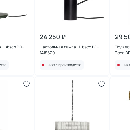
24 250 ₽
29 5
 Hubsch BD-
Настольная лампа Hubsch BD-
Подвесн
1415629
Bona B
ства
Снят с производства
Снят