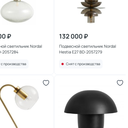
00 ₽
132 000 ₽
ой светильник Nordal
Подвесной светильник Nordal
D-2057284
Hestia E27 BD-2057279
 с производства
Снят с производства