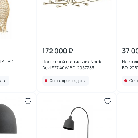
172 000 ₽
37 0
 Sif BD-
Подвесной светильник Nordal
Настоль
Devi E27 40W BD-2057283
BD-205
ства
Снят с производства
Снят