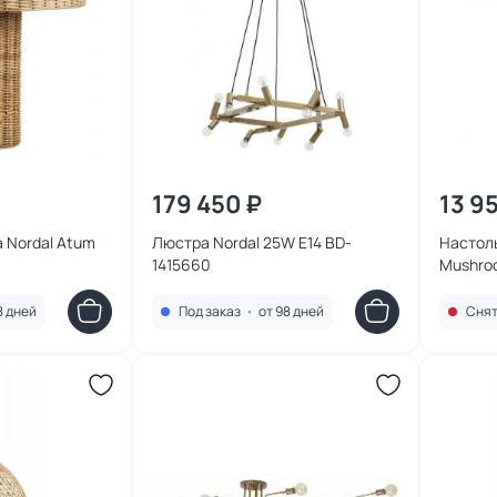
179 450 ₽
13 9
 Nordal Atum
Люстра Nordal 25W E14 BD-
Настоль
1415660
Mushro
8 дней
Под заказ
•
от 98 дней
Снят