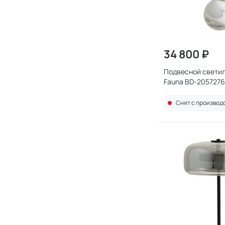
34 800 ₽
Подвесной светил
Fauna BD-2057276
Снят с производ