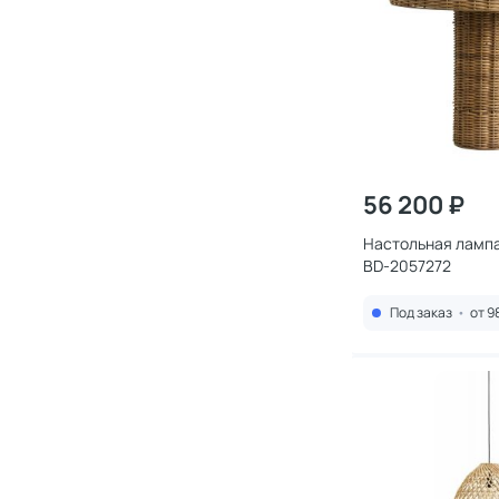
56 200 ₽
Настольная лампа
BD-2057272
Под заказ
•
от 9