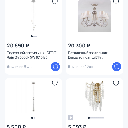
20 690 ₽
20 300 ₽
Подвесной светильник LOFT IT
Потолочный светильник
Rain G4 3000K 5W 10151/5
Eurosvet Incanto E14
4690389121326
В наличии 9 шт.
В наличии 10 шт.
5 500 ₽
5 093 ₽