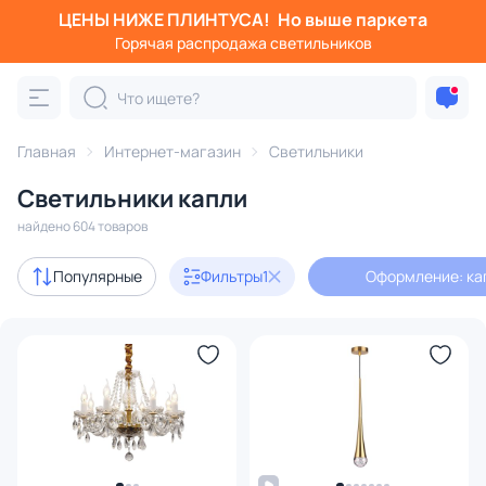
ЦЕНЫ НИЖЕ ПЛИНТУСА!
Но выше паркета
Фильтры
Горячая распродажа светильников
Оформление: капли
Категория:
Все светильники
Главная
Интернет-магазин
Светильники
Люстры
Подвесные светильники
Потолочные светил
Светильники капли
найдено 604 товаров
Акции
92
Популярные
Фильтры
1
Оформление: ка
с 3D-моделями
101
В наличии
434
Доставка
Бренд