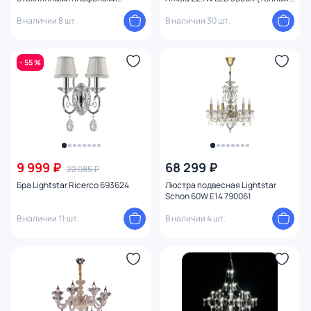
Eurosvet 50202/3 Ilario хром
FR6138PL-L44CH
В наличии 8 шт.
В наличии 30 шт.
- 55 %
9 999 ₽
68 299 ₽
22 085 ₽
Бра Lightstar Ricerco 693624
Люстра подвесная Lightstar
Schon 60W E14 790061
В наличии 11 шт.
В наличии 4 шт.