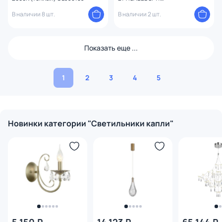
GOLD/TRANSPARENT
В наличии 8 шт.
В наличии 2 шт.
Показать еще ...
1
2
3
4
5
Новинки категории "Светильники капли"