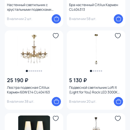
Настенный светильник с
Бра настенный Citilux Кармен
хрустальными подвесками
CL404313
Maytoni Grace RC247-WL-01-R
В наличии 2 шт.
В наличии 58 шт.
25 190 ₽
5 130 ₽
Люстра подвесная Citilux
Подвесной светильник Loft It
Кармен 60W E14 CL404163
(Light for You) Rock LED 3000K
5W 10111 Gold
В наличии 38 шт.
В наличии 20 шт.