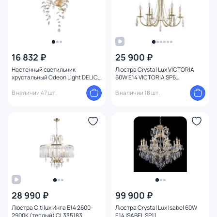
16 832 ₽
25 900 ₽
Настенный светильник
Люстра Crystal Lux VICTORIA
хрустальный Odeon Light DELICA
60W E14 VICTORIA SP6
4969/3W
GOLD/AMBER
В наличии 47 шт.
В наличии 18 шт.
28 990 ₽
99 900 ₽
Люстра Citilux Инга E14 2600-
Люстра Crystal Lux Isabel 60W
2900К (теплый) CL335183
E14 ISABEL SP11