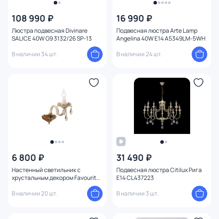
108 990 ₽
16 990 ₽
Люстра подвесная Divinare
Подвесная люстра Arte Lamp
SALICE 40W G9 3132/26 SP-13
Angelina 40W E14 A5349LM-5WH
В наличии 34 шт.
В наличии 24 шт.
6 800 ₽
31 490 ₽
Настенный светильник с
Подвесная люстра Citilux Рига
хрустальным декором Favourite
E14 CL437223
Brendy 1738-1W
В наличии 20 шт.
В наличии 3 шт.