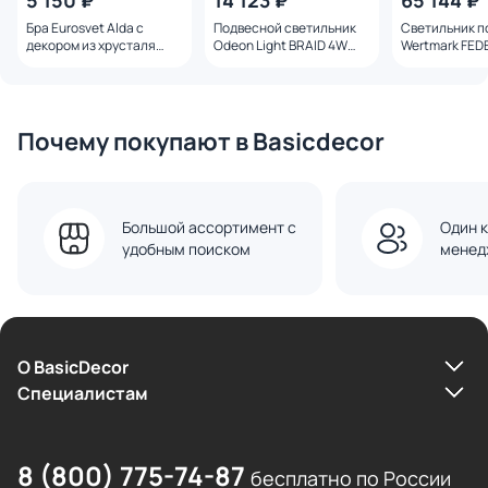
5 150 ₽
14 123 ₽
65 144 ₽
Бра Eurosvet Alda с
Подвесной светильник
Светильник п
декором из хрусталя
Odeon Light BRAID 4W
Wertmark FED
3305/1
7147/5L HIGHTECH
49x1W 3000-4
WE335.08.103
Почему покупают в Basicdecor
Большой ассортимент с
Один к
удобным поиском
менед
О BasicDecor
Cпециалистам
8 (800) 775-74-87
бесплатно по России