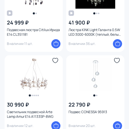
24 999 ₽
41 900 ₽
Подвесная люстра Citilux Ирида
Люстра KINK Light Галанта 0.5W
E14 CL351181
LED 3000-6000К (теплый, белый,
холодный) 07881-80,02(21)
В наличии 11 шт.
В наличии 36 шт.
30 990 ₽
22 790 ₽
Светильник подвесной Arte
Подвес CONESSA 95913
Lamp Amur E14 A1133SP-8WG
В наличии 12 шт.
В наличии 20 шт.