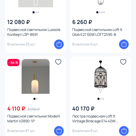
12 080 ₽
6 260 ₽
Подвесной светильник Lussole
Подвесной светильник Loft It
Колберт LSP-8691
Glob E27 60W LOFT2595-B
В наличии 25 шт.
В наличии 6 шт.
- 54 %
4 110 ₽
40 170 ₽
8 990 ₽
Подвесной светильник Moderli
Люстра подвесная Loft It
Martin V2890-1P
Vintage Birdcage E14 40W
LOFT1891/8
В наличии 87 шт.
В наличии 8 шт.