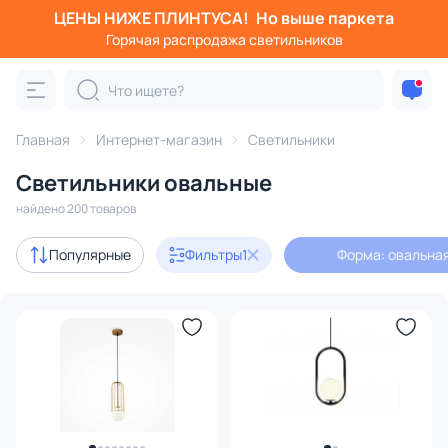
ЦЕНЫ НИЖЕ ПЛИНТУСА!
Но выше паркета
Фильтры
Горячая распродажа светильников
Форма: овальная
Категория:
Все светильники
Главная
Интернет-магазин
Светильники
Люстры
Подвесные светильники
Потолочные светил
Светильники овальные
найдено 200 товаров
Акции
32
Популярные
Фильтры
1
Форма: овальна
с 3D-моделями
30
В наличии
161
Доставка
Бренд