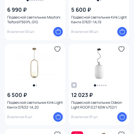
6 990 ₽
5 600 ₽
Цвет
Подвесной светильник Maytoni
Подвесной светильник Kink Light
Telford P361PL-01G
Кенти 07631-1A,19
Стиль
В наличии 50 шт.
В наличии 96 шт.
Страна
Материал
Вид лампы
Тип помещения
6 500 ₽
12 023 ₽
Форма
1
Подвесной светильник Kink Light
Подвесной светильник Odeon
Кенти 07632-1A,20
Light ROOFI E27 60W 4752/1
Форма плафона
В наличии 6 шт.
В наличии 91 шт.
Оформление