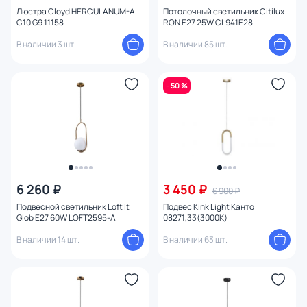
Люстра Cloyd HERCULANUM-A
Потолочный светильник Citilux
C10 G9 11158
RON E27 25W CL941E28
В наличии 3 шт.
В наличии 85 шт.
- 50 %
6 260 ₽
3 450 ₽
6 900 ₽
Подвесной светильник Loft It
Подвес Kink Light Канто
Glob E27 60W LOFT2595-A
08271,33(3000K)
В наличии 14 шт.
В наличии 63 шт.