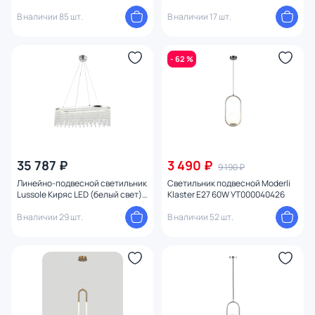
HIGHTECH
В наличии 85 шт.
В наличии 17 шт.
- 62 %
35 787 ₽
3 490 ₽
9 190 ₽
Линейно-подвесной светильник
Светильник подвесной Moderli
Lussole Киряс LED (белый свет)
Klaster E27 60W УТ000040426
4000К, 50W LSP-7493
В наличии 29 шт.
В наличии 52 шт.