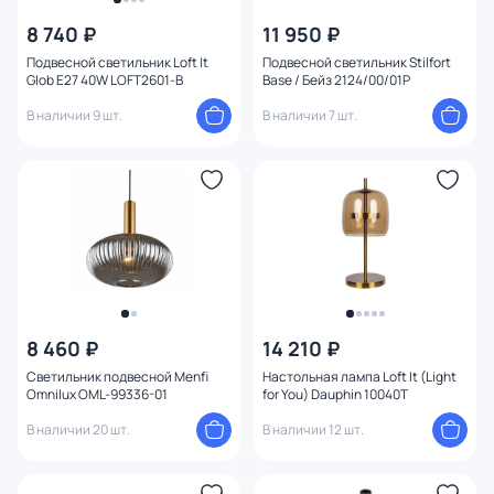
8 740 ₽
11 950 ₽
Подвесной светильник Loft It
Подвесной светильник Stilfort
Glob E27 40W LOFT2601-B
Base / Бейз 2124/00/01P
В наличии 9 шт.
В наличии 7 шт.
8 460 ₽
14 210 ₽
Светильник подвесной Menfi
Настольная лампа Loft It (Light
Omnilux OML-99336-01
for You) Dauphin 10040T
В наличии 20 шт.
В наличии 12 шт.