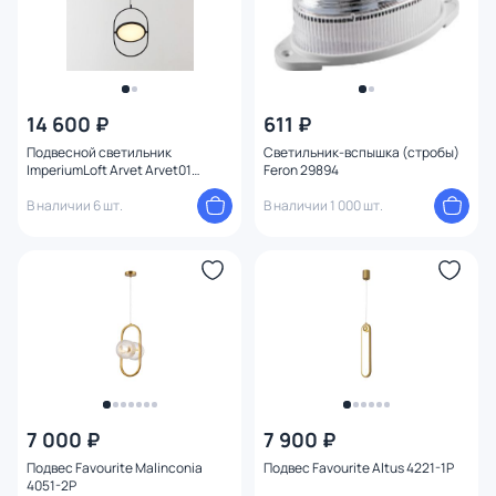
14 600 ₽
611 ₽
Подвесной светильник
Светильник-вспышка (стробы)
ImperiumLoft Arvet Arvet01
Feron 29894
140533-26
В наличии 6 шт.
В наличии 1 000 шт.
7 000 ₽
7 900 ₽
Подвес Favourite Malinconia
Подвес Favourite Altus 4221-1P
4051-2P