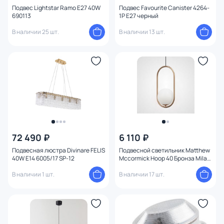
Подвес Lightstar Ramo E27 40W
Подвес Favourite Canister 4264-
690113
1P E27 черный
В наличии 25 шт.
В наличии 13 шт.
72 490 ₽
6 110 ₽
Подвесная люстра Divinare FELIS
Подвесной светильник Matthew
40W E14 6005/17 SP-12
Mccormick Hoop 40 Бронза Mila
Pendant ImperiumLoft 181903-22
В наличии 1 шт.
В наличии 17 шт.