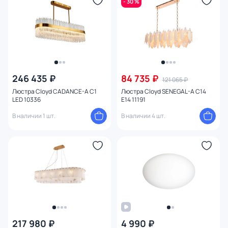
- 30 %
Функции
Конструкция
Мощность ламп
246 435 ₽
84 735 ₽
121 065 ₽
Люстра Cloyd CADANCE-A C1
Люстра Cloyd SENEGAL-A C14
LED 10336
E14 11191
В наличии 1 шт.
В наличии 4 шт.
217 980 ₽
4 990 ₽