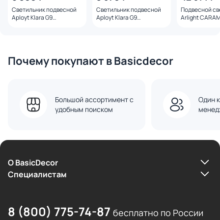
Светильник подвесной
Светильник подвесной
Подвесной св
Aployt Klara G9
Aployt Klara G9
Arlight CARA
APL.351.06.01
APL.351.16.01
7W 056886 че
Почему покупают в Basicdecor
Большой ассортимент с
Один к
удобным поиском
менед
О BasicDecor
Cпециалистам
8 (800) 775-74-87
бесплатно по России