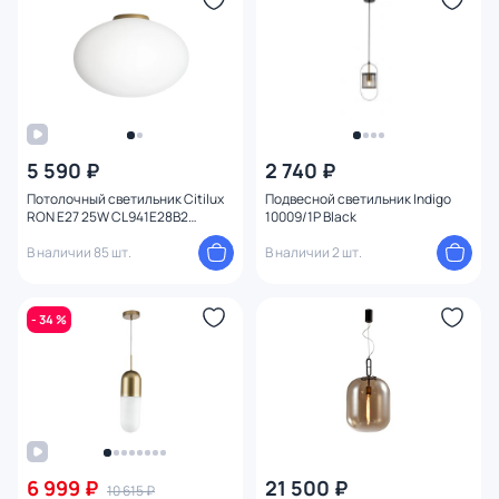
5 590 ₽
2 740 ₽
Потолочный светильник Citilux
Подвесной светильник Indigo
RON E27 25W CL941E28B2
10009/1P Black
золото
В наличии 85 шт.
В наличии 2 шт.
- 34 %
6 999 ₽
21 500 ₽
10 615 ₽