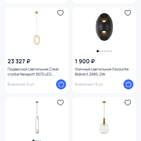
23 327 ₽
1 900 ₽
Подвесной светильник Clear
Уличный светильник Favourite
crystal Newport 3670 LED
Bidirect 2685-2W
3000K(теплый) 13W 3671/S
champagne gold
В наличии 3 шт.
В наличии 13 шт.