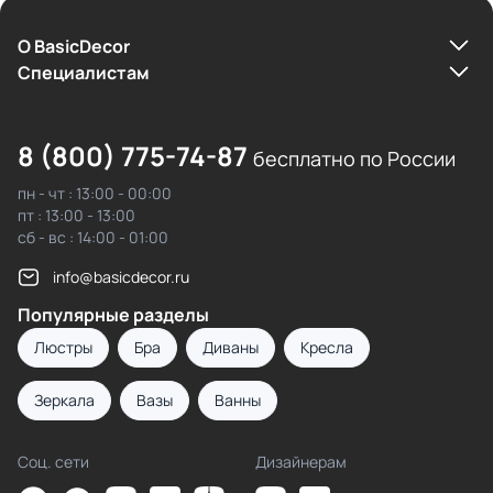
О BasicDecor
Cпециалистам
8 (800) 775-74-87
бесплатно по России
пн - чт : 13:00 - 00:00
пт : 13:00 - 13:00
сб - вс : 14:00 - 01:00
info@basicdecor.ru
Популярные разделы
Люстры
Бра
Диваны
Кресла
Зеркала
Вазы
Ванны
Соц. сети
Дизайнерам