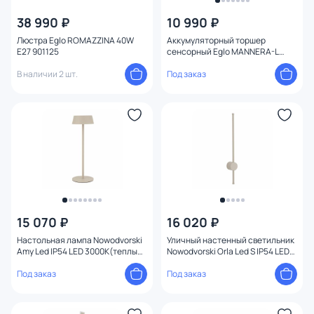
38 990 ₽
10 990 ₽
Форма плафона
Люстра Eglo ROMAZZINA 40W
Аккумуляторный торшер
E27 901125
сенсорный Eglo MANNERA-L
Мощность ламп
влагозащищенный, LED, теплый
В наличии 2 шт.
свет (2434К), 4,3W 901752
Под заказ
15 070 ₽
16 020 ₽
Настольная лампа Nowodvorski
Уличный настенный светильник
Amy Led IP54 LED 3000К(теплый)
Nowodvorski Orla Led S IP54 LED
2W 11533
12W 11551
Под заказ
Под заказ