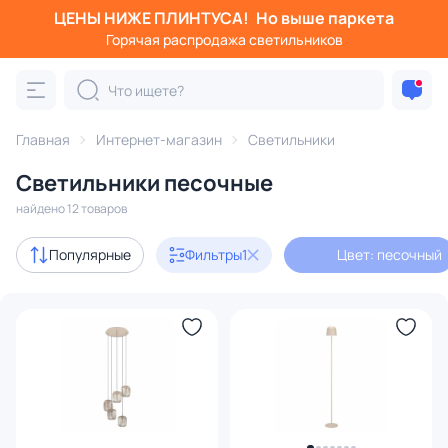
ЦЕНЫ НИЖЕ ПЛИНТУСА!
Но выше паркета
Фильтры
Горячая распродажа светильников
Цвет: песочный
Категория:
Все светильники
Главная
Интернет-магазин
Светильники
Люстры
Подвесные светильники
Потолочные светил
Светильники песочные
найдено 12 товаров
В наличии
1
Популярные
Фильтры
1
Цвет: песочный
Доставка
Бренд
Цвет
1
Стиль