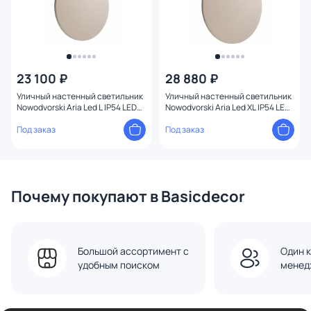
23 100 ₽
28 880 ₽
Уличный настенный светильник
Уличный настенный светильник
Nowodvorski Aria Led L IP54 LED
Nowodvorski Aria Led XL IP54 LED
3000К(теплый) 12W 11570
3000К(теплый) 15W 11573
Под заказ
Под заказ
Почему покупают в Basicdecor
Большой ассортимент с
Один к
удобным поиском
менед