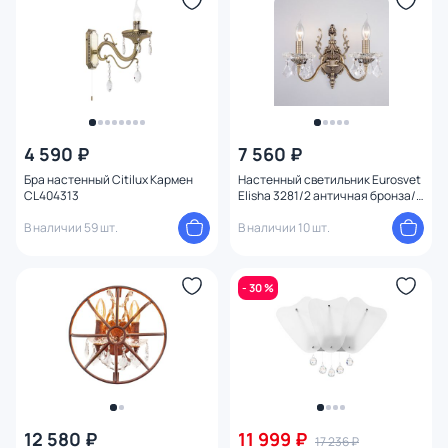
Тема
Конструкция
Мощность ламп
4 590 ₽
7 560 ₽
Бра настенный Citilux Кармен
Настенный светильник Eurosvet
CL404313
Elisha 3281/2 античная бронза/
прозрачный хрусталь Strotskis
В наличии 59 шт.
В наличии 10 шт.
- 30 %
12 580 ₽
11 999 ₽
17 236 ₽