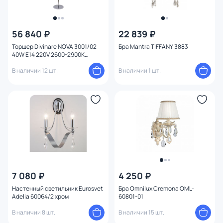
56 840 ₽
22 839 ₽
Торшер Divinare NOVA 3001/02
Бра Mantra TIFFANY 3883
40W E14 220V 2600-2900K
3001/02 PN-6
В наличии 12 шт.
В наличии 1 шт.
7 080 ₽
4 250 ₽
Настенный светильник Eurosvet
Бра Omnilux Cremona OML-
Adelia 60064/2 хром
60801-01
В наличии 8 шт.
В наличии 15 шт.