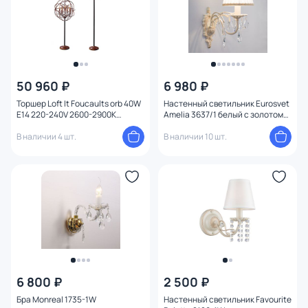
50 960 ₽
6 980 ₽
Торшер Loft It Foucaults orb 40W
Настенный светильник Eurosvet
E14 220-240V 2600-2900K
Amelia 3637/1 белый с золотом/
LOFT1897FT
прозрачный хрусталь Strotskis
В наличии 4 шт.
В наличии 10 шт.
6 800 ₽
2 500 ₽
Бра Monreal 1735-1W
Настенный светильник Favourite