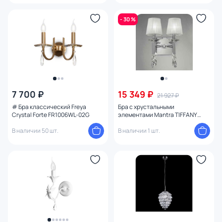
- 30 %
7 700 ₽
15 349 ₽
21 927 ₽
# Бра классический Freya
Бра с хрустальными
Crystal Forte FR1006WL-02G
элементами Mantra TIFFANY
3863
В наличии 50 шт.
В наличии 1 шт.