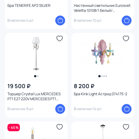
Бра TENERIFE AP2 SILVER
Настенный светильник Eurosvet
Veletta 10108/1 белый/
прозрачный хрусталь Strotskis
В наличии 4 шт.
В наличии 10 шт.
19 500 ₽
8 200 ₽
Торшер Crystal Lux MERCEDES
Бра Kink Light Астрид 074175-2
PT1 E27 220V MERCEDES PT1
CHROME/SMOKE
В наличии 9 шт.
В наличии 14 шт.
- 45 %