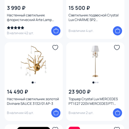
3 990 ₽
15 500 ₽
Настенный светильник
Светильник подвесной Crystal
флористический Arte Lamp
Lux CHARME SP2
Angelina A5349AP-1WH
CHROME/TRANSPARENT
В наличии 4 шт.
В наличии 42 шт.
14 490 ₽
23 900 ₽
Настенный светильник золотой
Торшер Crystal Lux MERCEDES
Divinare SALICE 3132/01 AP-3
PT1 E27 220V MERCEDES PT1
GOLD/COLOR
В наличии 46 шт.
В наличии 2 шт.