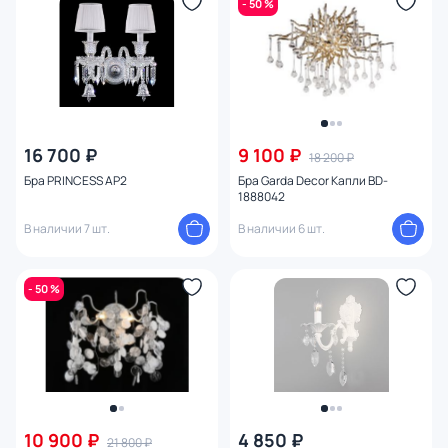
- 50 %
16 700 ₽
9 100 ₽
18 200 ₽
Бра PRINCESS AP2
Бра Garda Decor Капли BD-
1888042
В наличии 7 шт.
В наличии 6 шт.
- 50 %
10 900 ₽
4 850 ₽
21 800 ₽