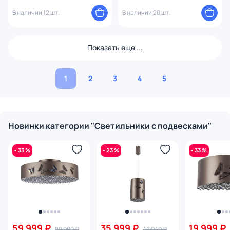
В наличии 12 шт.
В наличии 20 шт.
Показать еще ...
1
2
3
4
5
Новинки категории "Светильники с подвесками"
- 33 %
- 23 %
- 33 %
59 999 ₽
35 999 ₽
19 999 ₽
89 990 ₽
46 949 ₽