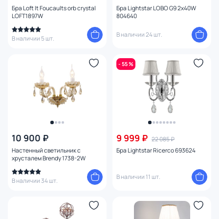
Бра Loft It Foucaults orb crystal
Бра Lightstar LOBO G9 2х40W
LOFT1897W
804640
В наличии 24 шт.
В наличии 5 шт.
- 55 %
10 900 ₽
9 999 ₽
22 085 ₽
Настенный светильник с
Бра Lightstar Ricerco 693624
хрусталем Brendy 1738-2W
В наличии 11 шт.
В наличии 34 шт.