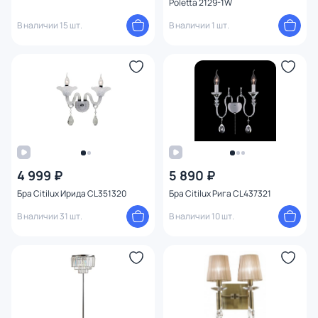
Poletta 2129-1W
В наличии 15 шт.
В наличии 1 шт.
4 999 ₽
5 890 ₽
Бра Citilux Ирида CL351320
Бра Citilux Рига CL437321
В наличии 31 шт.
В наличии 10 шт.