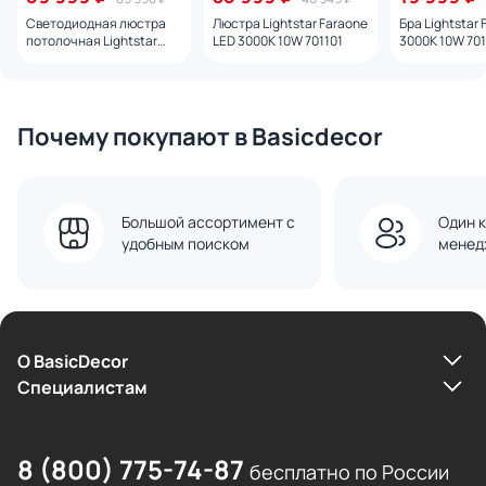
Светодиодная люстра
Люстра Lightstar Faraone
Бра Lightstar
потолочная Lightstar
LED 3000K 10W 701101
3000K 10W 701
Faraone LED 3000K 24W
701021
Почему покупают в Basicdecor
Большой ассортимент с
Один к
удобным поиском
менед
О BasicDecor
Cпециалистам
8 (800) 775-74-87
бесплатно по России