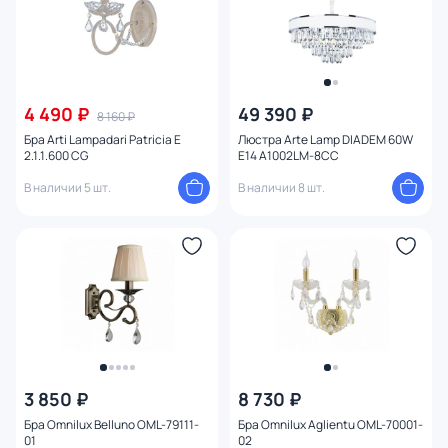
4 490 ₽
49 390 ₽
8 160 ₽
Бра Arti Lampadari Patricia E
Люстра Arte Lamp DIADEM 60W
2.1.1.600 CG
E14 A1002LM-8CC
В наличии 5 шт.
В наличии 8 шт.
3 850 ₽
8 730 ₽
Бра Omnilux Belluno OML-79111-
Бра Omnilux Aglientu OML-70001-
01
02