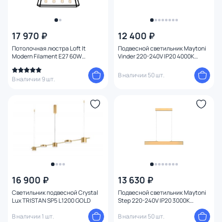
17 970 ₽
12 400 ₽
Потолочная люстра Loft It
Подвесной светильник Maytoni
Modern Filament E27 60W
Vinder 220-240V IP20 4000K
LOFT3110C
P050PL-L40B4K
В наличии 50 шт.
В наличии 9 шт.
16 900 ₽
13 630 ₽
Светильник подвесной Crystal
Подвесной светильник Maytoni
Lux TRISTAN SP5 L1200 GOLD
Step 220-240V IP20 3000K
P010PL-L23G3K
В наличии 1 шт.
В наличии 50 шт.