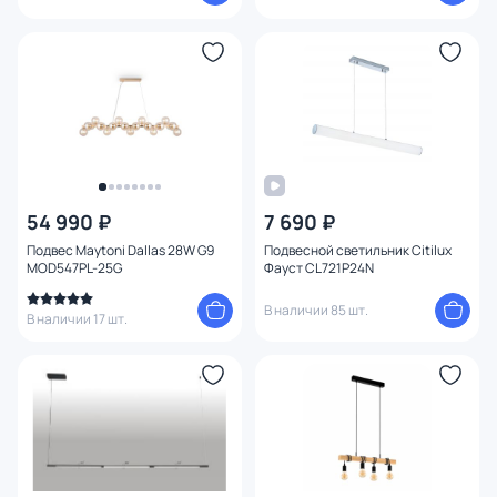
54 990 ₽
7 690 ₽
Подвес Maytoni Dallas 28W G9
Подвесной светильник Citilux
MOD547PL-25G
Фауст CL721P24N
В наличии 85 шт.
В наличии 17 шт.