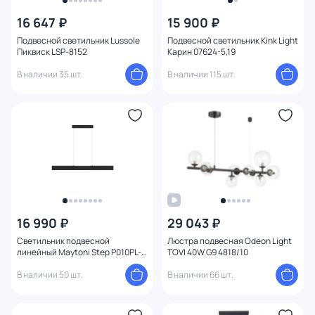
16 647 ₽
15 900 ₽
Цвет
Подвесной светильник Lussole
Подвесной светильник Kink Light
Пиквиск LSP-8152
Карин 07624-5,19
Стиль
В наличии 35 шт.
В наличии 115 шт.
Страна
Материал
Вид лампы
Тип помещения
16 990 ₽
29 043 ₽
Форма
Светильник подвесной
Люстра подвесная Odeon Light
линейный Maytoni Step P010PL-
TOVI 40W G9 4818/10
L30B
Форма плафона
В наличии 50 шт.
В наличии 66 шт.
Оформление
1