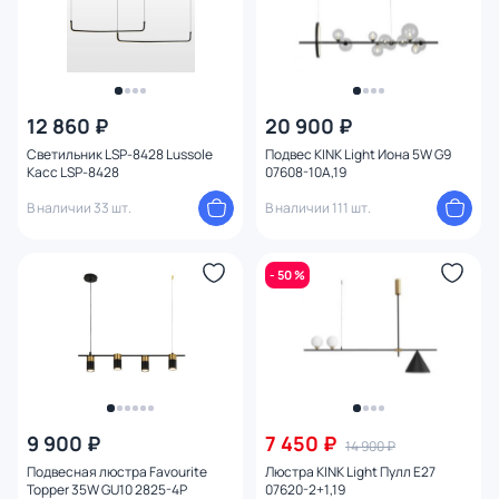
12 860 ₽
20 900 ₽
Светильник LSP-8428 Lussole
Подвес KINK Light Иона 5W G9
Касс LSP-8428
07608-10A,19
В наличии 33 шт.
В наличии 111 шт.
- 50 %
9 900 ₽
7 450 ₽
14 900 ₽
Подвесная люстра Favourite
Люстра KINK Light Пулл E27
Topper 35W GU10 2825-4P
07620-2+1,19