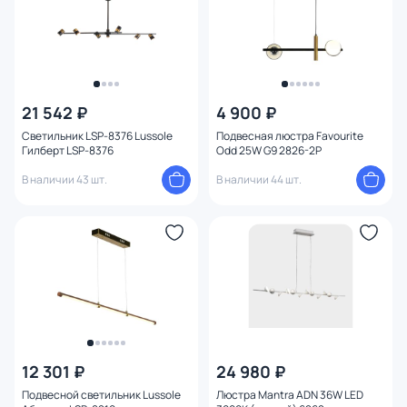
21 542 ₽
4 900 ₽
Светильник LSP-8376 Lussole
Подвесная люстра Favourite
Гилберт LSP-8376
Odd 25W G9 2826-2P
В наличии 43 шт.
В наличии 44 шт.
12 301 ₽
24 980 ₽
Подвесной светильник Lussole
Люстра Mantra ADN 36W LED