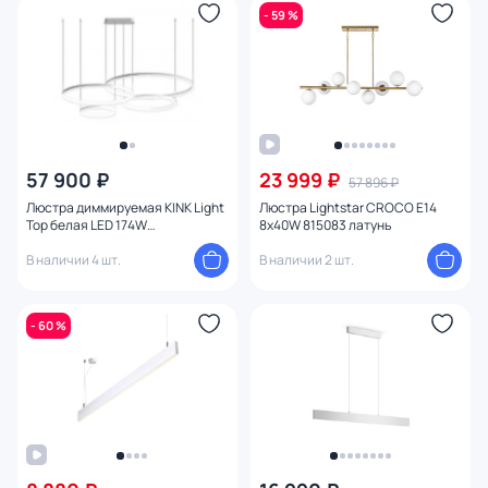
- 59 %
57 900 ₽
23 999 ₽
57 896 ₽
Люстра диммируемая KINK Light
Люстра Lightstar CROCO E14
Тор белая LED 174W
8х40W 815083 латунь
08204,01PA(4000K)
В наличии 4 шт.
В наличии 2 шт.
- 60 %