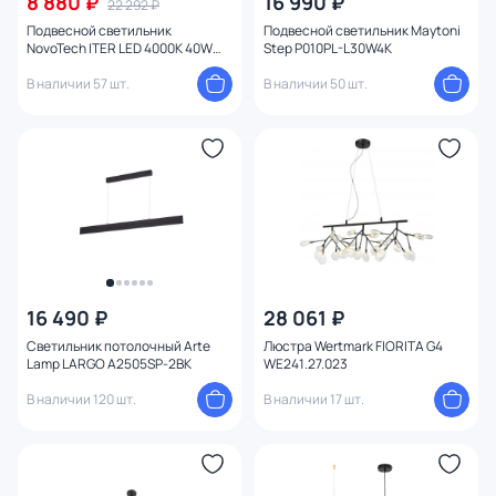
8 880 ₽
16 990 ₽
22 292 ₽
Подвесной светильник
Подвесной светильник Maytoni
NovoTech ITER LED 4000K 40W
Step P010PL-L30W4K
358161 OVER
В наличии 57 шт.
В наличии 50 шт.
16 490 ₽
28 061 ₽
Светильник потолочный Arte
Люстра Wertmark FIORITA G4
Lamp LARGO A2505SP-2BK
WE241.27.023
В наличии 120 шт.
В наличии 17 шт.