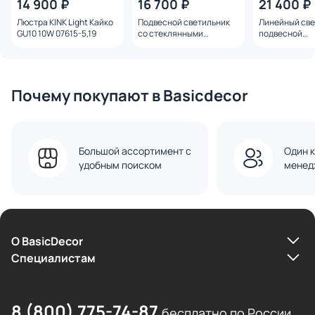
14 900 ₽
16 700 ₽
21 400 ₽
Люстра KINK Light Кайко
Подвесной светильник
Линейный св
GU10 10W 07615-5,19
со стеклянными
подвесной
плафонами 50089/4
двусторонни
хром
светильник
Elektrostanda
40Вт 4200К м
серебро 101-
Почему покупают в Basicdecor
Большой ассортимент с
Один к
удобным поиском
менед
О BasicDecor
Cпециалистам
8 (800) 775-74-87
бесплатно по России