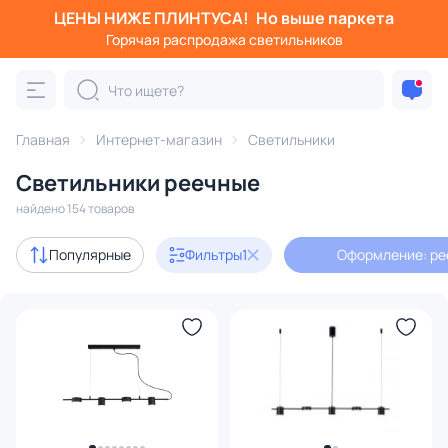
ЦЕНЫ НИЖЕ ПЛИНТУСА!
Но выше паркета
Фильтры
Горячая распродажа светильников
Оформление: реечные
Категория:
Все светильники
Главная
Интернет-магазин
Светильники
Люстры
Подвесные светильники
Потолочные светил
Светильники реечные
найдено 154 товаров
Акции
21
Популярные
Фильтры
1
Оформление: ре
с 3D-моделями
38
В наличии
121
Доставка
Бренд