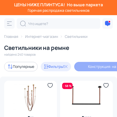
ЦЕНЫ НИЖЕ ПЛИНТУСА!
Но выше паркета
Фильтры
Горячая распродажа светильников
Конструкция: на ремне
Категория:
Все светильники
Главная
Интернет-магазин
Светильники
Люстры
Подвесные светильники
Потолочные светил
Светильники на ремне
найдено 240 товаров
Акции
63
Популярные
Фильтры
1
Конструкция: на
с 3D-моделями
19
- 58 %
В наличии
222
Доставка
Бренд