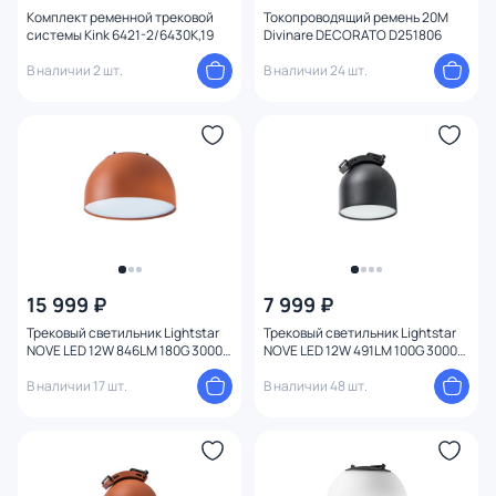
Комплект ременной трековой
Токопроводящий ремень 20М
системы Kink 6421-2/6430K,19
Divinare DECORATO D251806
В наличии 2 шт.
В наличии 24 шт.
15 999 ₽
7 999 ₽
Трековый светильник Lightstar
Трековый светильник Lightstar
NOVE LED 12W 846LM 180G 3000K
NOVE LED 12W 491LM 100G 3000K
IP20 208132 красный
IP20 208047 черный
В наличии 17 шт.
В наличии 48 шт.