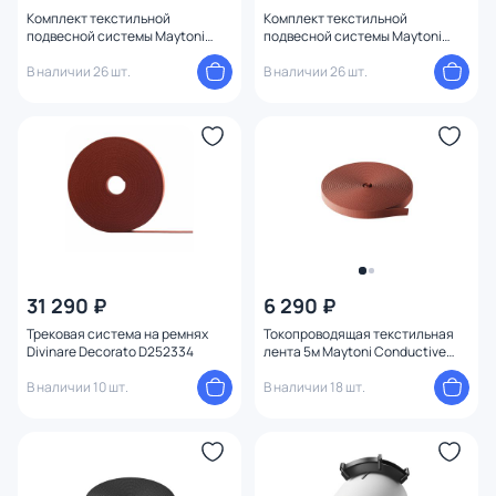
Комплект текстильной
Комплект текстильной
подвесной системы Maytoni
подвесной системы Maytoni
Parity TFC-Par-H03-R
Parity TFC-Par-H09-R
В наличии 26 шт.
В наличии 26 шт.
31 290 ₽
6 290 ₽
Трековая система на ремнях
Токопроводящая текстильная
Divinare Decorato D252334
лента 5м Maytoni Conductive
textile tape Parity TRX130-1.5R,
В наличии 10 шт.
красная TRX130-1.5R
В наличии 18 шт.