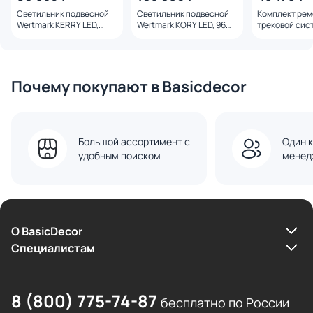
Светильник подвесной
Светильник подвесной
Комплект ре
Wertmark KERRY LED,
Wertmark KORY LED, 96W,
трековой сис
150W, теплый свет
теплый свет (3000K)
Denkirs Belty 
(3000K) WE441.12.003
WE443.12.023
белый свет (
DK55SET21-01
Почему покупают в Basicdecor
Большой ассортимент с
Один к
удобным поиском
менед
О BasicDecor
Cпециалистам
8 (800) 775-74-87
бесплатно по России