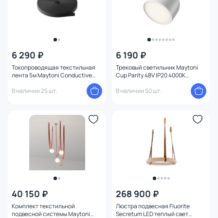
6 290 ₽
6 190 ₽
Токопроводящая текстильная
Трековый светильник Maytoni
лента 5м Maytoni Conductive
Cup Parity 48V IP20 4000K
textile tape Parity TRX130-1.5GR,
TR124B-12W4K-W
серая TRX130-1.5GR
В наличии 25 шт.
В наличии 50 шт.
40 150 ₽
268 900 ₽
Комплект текстильной
Люстра подвесная Fluorite
подвесной системы Maytoni
Secretum LED теплый свет