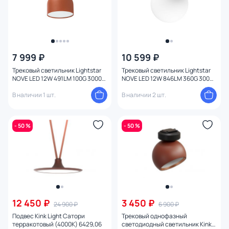
7 999 ₽
10 599 ₽
Трековый светильник Lightstar
Трековый светильник Lightstar
NOVE LED 12W 491LM 100G 3000K
NOVE LED 12W 846LM 360G 3000K
IP20 208042 красный
IP20 208517 черный
В наличии 1 шт.
В наличии 2 шт.
- 50 %
- 50 %
12 450 ₽
3 450 ₽
24 900 ₽
6 900 ₽
Подвес Kink Light Сатори
Трековый однофазный
терракотовый (4000K) 6429,06
светодиодный светильник Kink