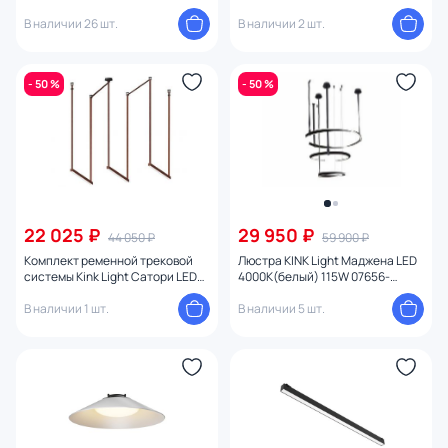
Parity TFC-Par-H10-R
(3000K) FL1049-10P латунь
В наличии 26 шт.
В наличии 2 шт.
- 50 %
- 50 %
22 025 ₽
29 950 ₽
44 050 ₽
59 900 ₽
Комплект ременной трековой
Люстра KINK Light Маджена LED
системы Kink Light Сатори LED
4000K(белый) 115W 07656-
4000K(белый) 45W 6421-1K,06
3A,19(4000K)
В наличии 1 шт.
В наличии 5 шт.