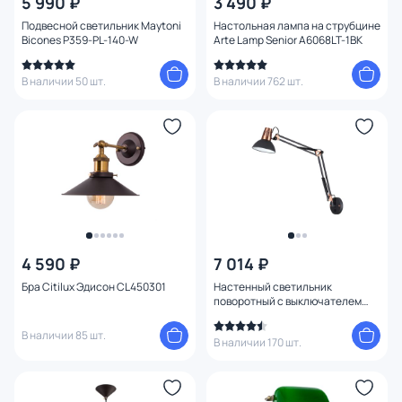
5 990 ₽
3 490 ₽
Подвесной светильник Maytoni
Настольная лампа на струбцине
Bicones P359-PL-140-W
Arte Lamp Senior A6068LT-1BK
В наличии 50 шт.
В наличии 762 шт.
4 590 ₽
7 014 ₽
Бра Citilux Эдисон CL450301
Настенный светильник
поворотный с выключателем
Odeon Light KAPAL 3318/1W
В наличии 85 шт.
В наличии 170 шт.