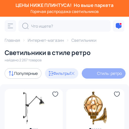
ЦЕНЫ НИЖЕ ПЛИНТУСА!
Но выше паркета
Фильтры
Горячая распродажа светильников
Стиль: ретро
Категория:
Все светильники
Главная
Интернет-магазин
Светильники
Люстры
Подвесные светильники
Потолочные светил
Светильники в стиле ретро
найдено 2 267 товаров
Акции
102
Популярные
Фильтры
1
Стиль: ретро
с 3D-моделями
175
В наличии
1343
Доставка
Бренд