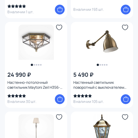
Arte Lamp Braccio A2054AP-1BK
В наличии 193 шт.
В наличии 1 шт.
24 990 ₽
5 490 ₽
Настенно-потолочный
Настенный светильник
светильник Maytoni Zeil H356-
поворотный с выключателем
CL-03-BZ
Arte Lamp Braccio A2054AP-1AB
В наличии 30 шт.
В наличии 105 шт.