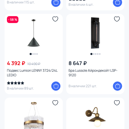
В наличии 115 шт.
В наличии 4 шт.
- 58 %
4 392 ₽
8 647 ₽
10 490 ₽
Подвес Lumion LENNY 3724/24L
Бра Lussole Айрондекойт LSP-
LEDIO
9120
В наличии 221 шт.
В наличии 89 шт.