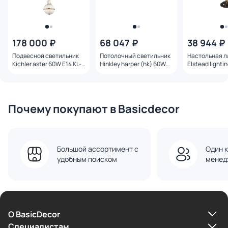
178 000 ₽
68 047 ₽
38 944 ₽
Подвесной светильник
Потолочный светильник
Настольная 
Kichler aster 60W E14 KL-
Hinkley harper (hk) 60W
Elstead lighti
ASTER-P-PN
E27 IP20 HK-HARPER-
60W E27 PV-E
SFM-HB
Почему покупают в Basicdecor
Большой ассортимент с
Один к
удобным поиском
менед
О BasicDecor
Cпециалистам