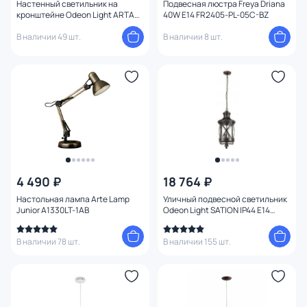
Настенный светильник на
Подвесная люстра Freya Driana
кронштейне Odeon Light ARTA
40W E14 FR2405-PL-05C-BZ
4125/1WD
В наличии 49 шт.
В наличии 8 шт.
4 490 ₽
18 764 ₽
Настольная лампа Arte Lamp
Уличный подвесной светильник
Junior A1330LT-1AB
Odeon Light SATION IP44 E14
3*60W 220V 0,62 м 4045/3
В наличии 78 шт.
В наличии 155 шт.