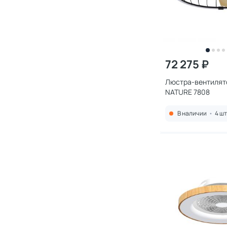
72 275 ₽
Люстра-вентилят
NATURE 7808
В наличии
•
4 шт