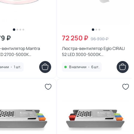
79 ₽
72 250 ₽
96 390 ₽
-вентилятор Mantra
Люстра-вентилятор Eglo CIRALI
ED 2700-5000К
52 LED 3000-5000К
,белый,холодный) 7804
(теплый,белый,холодный) 35006
личии
•
1 шт.
В наличии
•
6 шт.