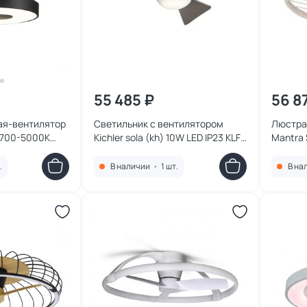
55 485 ₽
56 8
ая-вентилятор
Светильник с вентилятором
Люстра
2700-5000К
Kichler sola (kh) 10W LED IP23 KLF-
Mantra
олодный) 60W
SOLA-34-BN
(теплый
.
В наличии
•
1 шт.
В на