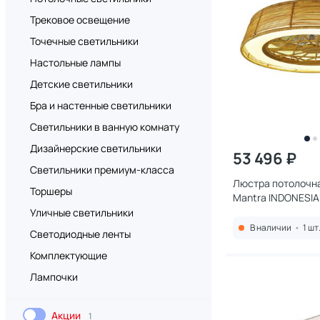
Трековое освещение
Точечные светильники
Настольные лампы
Детские светильники
Бра и настенные светильники
Светильники в ванную комнату
Дизайнерские светильники
53 496 ₽
Светильники премиум-класса
Люстра потолочн
Торшеры
Mantra INDONESIA
5000К (теплый,бе
Уличные светильники
70W 7810
В наличии
•
1 шт
Светодиодные ленты
Комплектующие
Лампочки
Акции
1