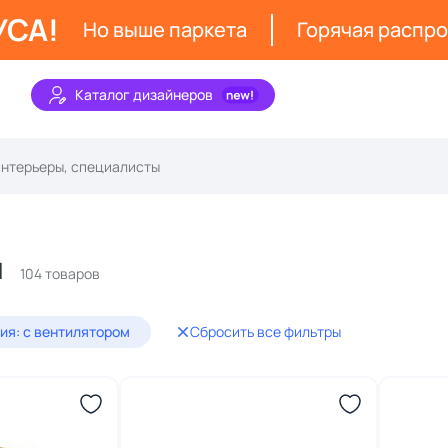
УСА!
Но выше паркета
Горячая распр
Каталог дизайнеров
м
104 товаров
ия: с вентилятором
Сбросить все фильтры