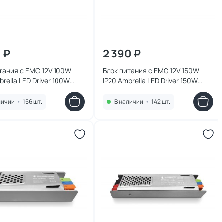
0 ₽
2 390 ₽
тания с EMC 12V 100W
Блок питания с EMC 12V 150W
brella LED Driver 100W
IP20 Ambrella LED Driver 150W
4
GS8665
личии
•
156 шт.
В наличии
•
142 шт.