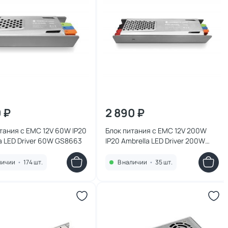
0 ₽
2 890 ₽
тания с EMC 12V 60W IP20
Блок питания с EMC 12V 200W
a LED Driver 60W GS8663
IP20 Ambrella LED Driver 200W
GS8666
личии
•
174 шт.
В наличии
•
35 шт.