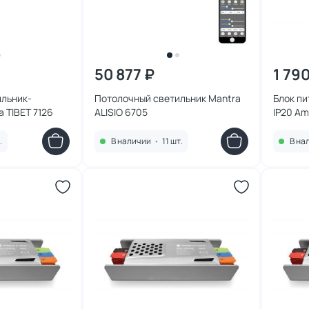
50 877 ₽
1 79
ильник-
Потолочный светильник Mantra
Блок пи
 TIBET 7126
ALISIO 6705
IP20 Am
GS866
.
В наличии
•
11 шт.
В на