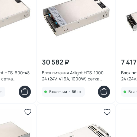
30 582 ₽
7 417
ght HTS-600-48
Блок питания Arlight HTS-1000-
Блок пи
) сетка
24 (24V, 41.6A, 1000W) сетка
24 (24V
050799
020829
т.
В наличии
•
56 шт.
В на