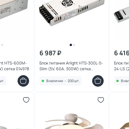
6 987 ₽
6 41
ght HTS-600M-
Блок питания Arlight HTS-300L-5-
Блок пи
W) сетка 014978
Slim (5V, 60A, 300W) сетка
24-LS (
022414
023259
шт.
В наличии
•
200 шт.
В на