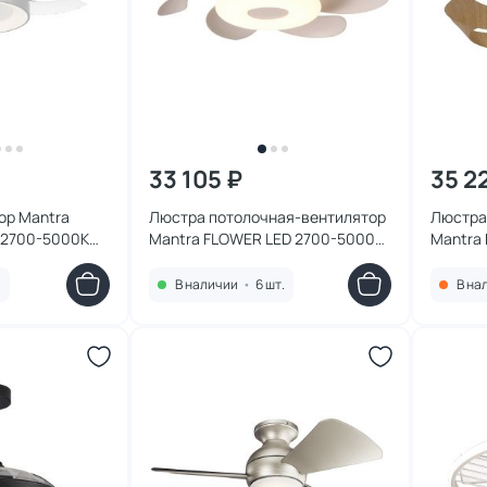
33 105 ₽
35 2
ор Mantra
Люстра потолочная-вентилятор
Люстра
 2700-5000К
Mantra FLOWER LED 2700-5000К
Mantra
(теплый,белый,холодный) 8703
(теплый
.
В наличии
•
6 шт.
В на