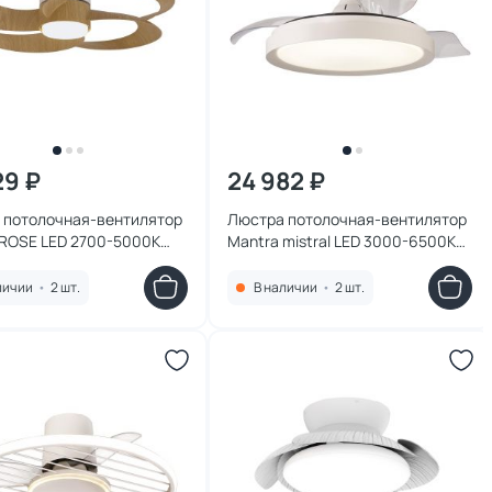
29 ₽
24 982 ₽
 потолочная-вентилятор
Люстра потолочная-вентилятор
 ROSE LED 2700-5000К
Mantra mistral LED 3000-6500К
,белый,холодный) 8707
(теплый,белый,холодный) 8829
личии
•
2 шт.
В наличии
•
2 шт.