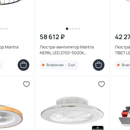
58 612 ₽
42 2
ор Mantra
Люстра-вентилятор Mantra
Люстра
NEPAL LED 2700-5000К
TIBET L
(теплый,белый,холодный) 7801
(теплый
.
В наличии
•
2 шт.
В на