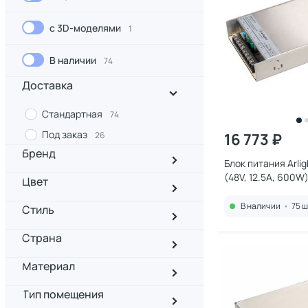
с 3D-моделями
1
В наличии
74
Доставка
Стандартная
74
Под заказ
26
16 773 ₽
Бренд
Блок питания Arli
(48V, 12.5A, 600W
Цвет
014977(1)
В наличии
•
75 ш
Стиль
Страна
Материал
Тип помещения