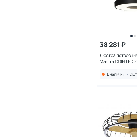
38 281 ₽
Люстра потолочн
Mantra COIN LED 
(теплый,белый,х
8218
В наличии
•
2 шт