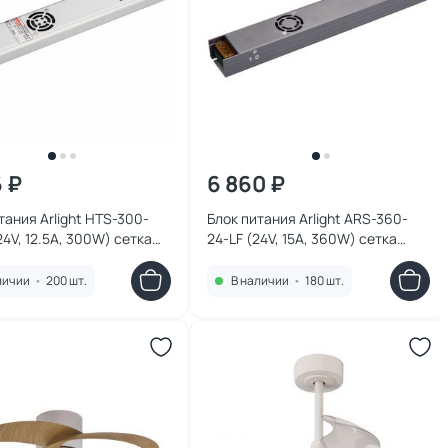
6 ₽
6 860 ₽
тания Arlight HTS-300-
Блок питания Arlight ARS-360-
24V, 12.5A, 300W) сетка
24-LF (24V, 15A, 360W) сетка
029754
личии
•
200 шт.
В наличии
•
180 шт.