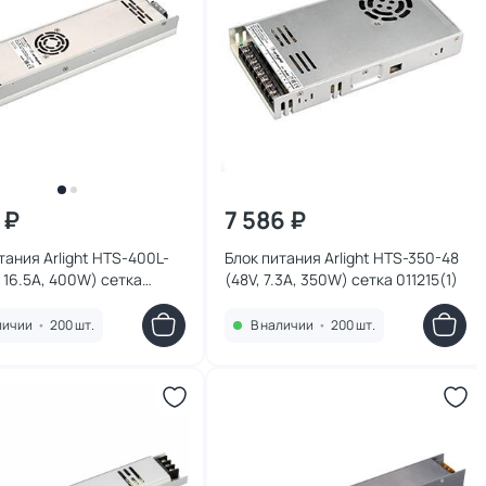
 ₽
7 586 ₽
тания Arlight HTS-400L-
Блок питания Arlight HTS-350-48
, 16.5A, 400W) сетка
(48V, 7.3A, 350W) сетка 011215(1)
(1)
личии
•
200 шт.
В наличии
•
200 шт.