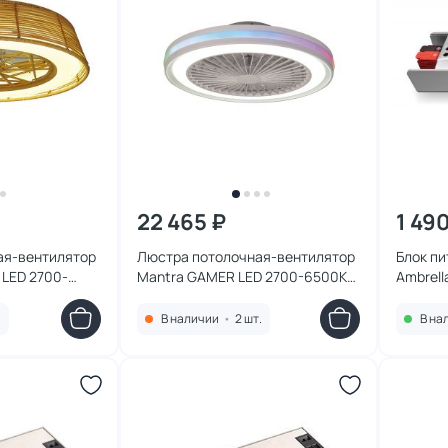
22 465 ₽
1 49
ая-вентилятор
Люстра потолочная-вентилятор
Блок пи
 LED 2700-
Mantra GAMER LED 2700-6500К
Ambrell
лый,холодный)
(теплый,белый,холодный) 40W
8291
.
В наличии
•
2 шт.
В на