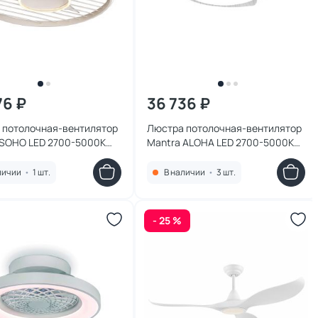
76 ₽
36 736 ₽
 потолочная-вентилятор
Люстра потолочная-вентилятор
 SOHO LED 2700-5000К
Mantra ALOHA LED 2700-5000К
,белый,холодный) 8720
(теплый,белый,холодный) 45W
8233
личии
•
1 шт.
В наличии
•
3 шт.
- 25 %