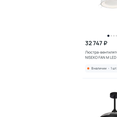
32 747 ₽
Люстра-вентилят
NISEKO FAN M LED
50W 9010
В наличии
•
1 шт