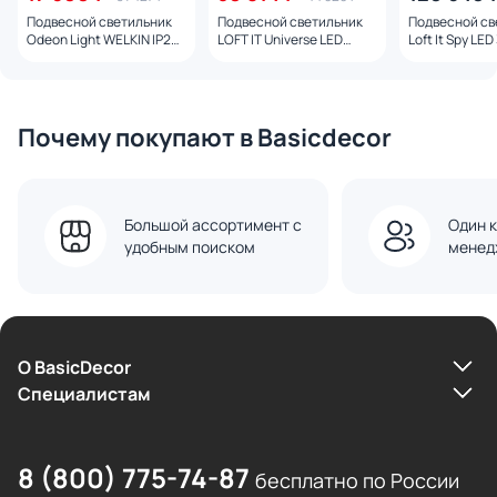
Подвесной светильник
Подвесной светильник
Подвесной св
Odeon Light WELKIN IP20
LOFT IT Universe LED
Loft It Spy LE
LED 3000K 220V 7057/45L
3000K 10257/920
10258/1200
Почему покупают в Basicdecor
Большой ассортимент с
Один к
удобным поиском
менед
О BasicDecor
Cпециалистам
8 (800) 775-74-87
бесплатно по России