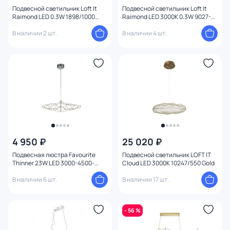
Подвесной светильник Loft It
Подвесной светильник Loft It
Raimond LED 0.3W 1898/1000
Raimond LED 3000K 0.3W 9027-75
Chrome
Gold
В наличии 2 шт.
В наличии 4 шт.
4 950 ₽
25 020 ₽
Подвесная люстра Favourite
Подвесной светильник LOFT IT
Thinner 23W LED 3000-4500-
Cloud LED 3000K 10247/550 Gold
6000К (теплый, белый,
холодный) 4305-6P
В наличии 6 шт.
В наличии 17 шт.
- 56 %