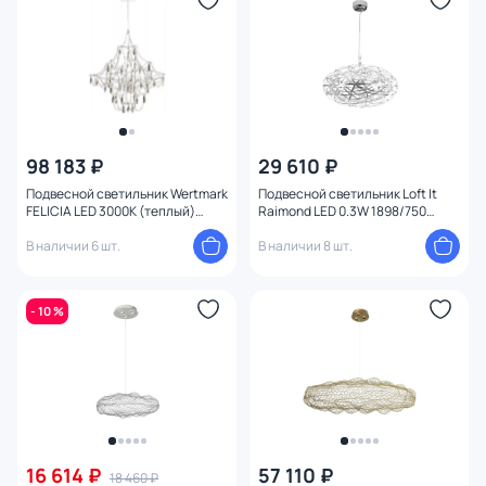
98 183 ₽
29 610 ₽
Подвесной светильник Wertmark
Подвесной светильник Loft It
FELICIA LED 3000К (теплый)
Raimond LED 0.3W 1898/750
WE336.36.106
Chrome
В наличии 6 шт.
В наличии 8 шт.
- 10 %
16 614 ₽
57 110 ₽
18 460 ₽