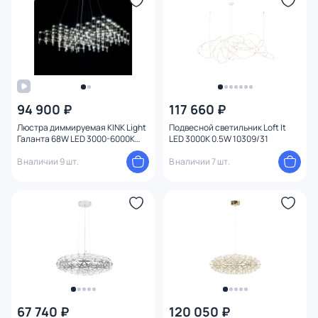
94 900 ₽
117 660 ₽
Люстра диммируемая KINK Light
Подвесной светильник Loft It
Галанта 68W LED 3000-6000К
LED 3000K 0.5W 10309/31
(теплый, белый, холодный)
07887-A,02(21)
В наличии 9 шт.
В наличии 7 шт.
67 740 ₽
120 050 ₽