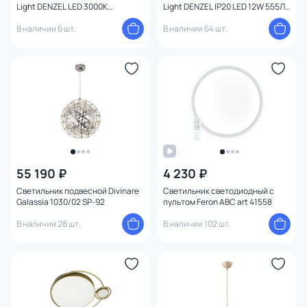
Light DENZEL LED 3000К
Light DENZEL IP20 LED 12W 555Лм
(теплый) 32W 4320/60CL
3000K 4322/16WL
В наличии 6 шт.
В наличии 64 шт.
55 190 ₽
4 230 ₽
Светильник подвесной Divinare
Светильник светодиодный с
Galassia 1030/02 SP-92
пультом Feron ABC art 41558
В наличии 28 шт.
В наличии 102 шт.