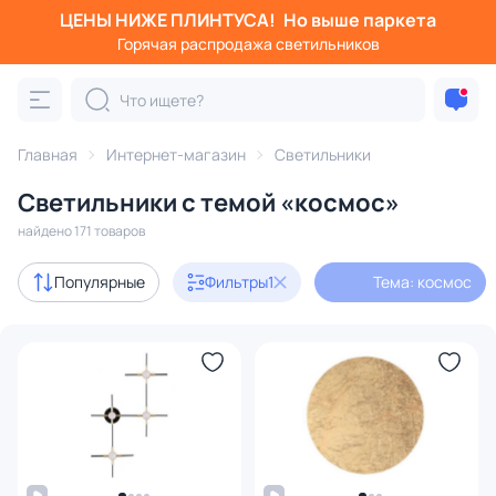
ЦЕНЫ НИЖЕ ПЛИНТУСА!
Но выше паркета
Фильтры
Горячая распродажа светильников
Тема: космос
Категория:
Все светильники
Главная
Интернет-магазин
Светильники
Люстры
Подвесные светильники
Потолочные светил
Светильники с темой «космос»
найдено 171 товаров
Акции
31
Популярные
Фильтры
1
Тема: космос
с 3D-моделями
23
В наличии
138
Доставка
Бренд