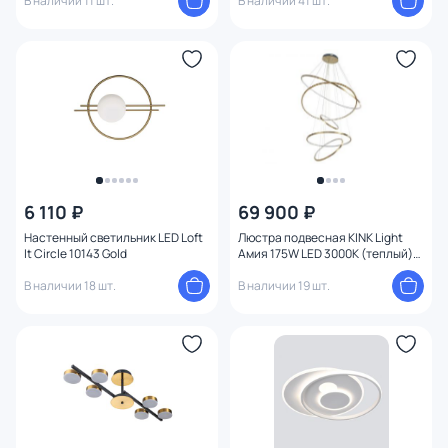
В наличии 11 шт.
В наличии 41 шт.
6 110 ₽
69 900 ₽
Настенный светильник LED Loft
Люстра подвесная KINK Light
It Circle 10143 Gold
Амия 175W LED 3000К (теплый)
07675A,36
В наличии 18 шт.
В наличии 19 шт.