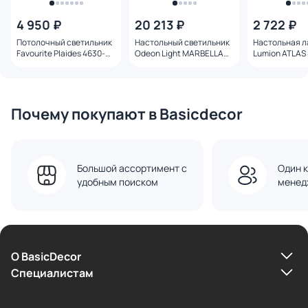
4 950 ₽
20 213 ₽
2 722 ₽
Потолочный светильник
Настольный светильник
Настольная 
Favourite Plaides 4630-
Odeon Light MARBELLA
Lumion ATLAS 
4C
IP20 LED 8W с тумблером
MODERNI
на выкл
3000/4000/6000K 220V
6685/8TL
Почему покупают в Basicdecor
Большой ассортимент с
Один к
удобным поиском
менед
О BasicDecor
Cпециалистам