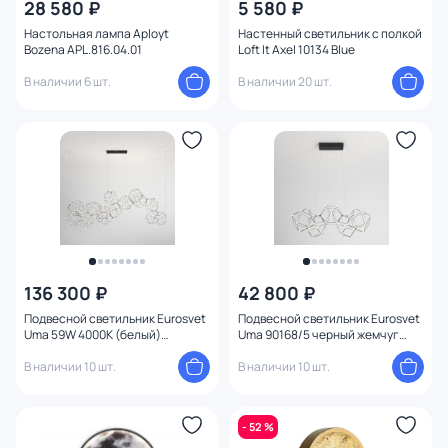
28 580 ₽
5 580 ₽
Настольная лампа Aployt
Настенный светильник с полкой
Bozena APL.816.04.01
Loft It Axel 10134 Blue
В наличии 6 шт.
В наличии 20 шт.
136 300 ₽
42 800 ₽
Подвесной светильник Eurosvet
Подвесной светильник Eurosvet
Uma 59W 4000К (белый)
Uma 90168/5 черный жемчуг
4690389188398
90168/5
В наличии 10 шт.
В наличии 10 шт.
- 52 %