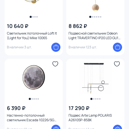
10 640 ₽
8 862 ₽
Светильник потолочный Loft It
Подвесной светильник Odeon
(Light for You) Mike 10065
Light TRAVERTINO IP20 LED GU10
7W 220V 6625/1L
В наличии 3 шт.
В наличии 123 шт.
6 390 ₽
17 290 ₽
Настенно-потолочный
Подвес Arte Lamp POLARIS
светильник Escada 10226/SG
A2610SP-85BK
LED*43W Mars