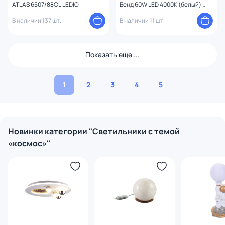
ATLAS 6507/88CL LEDIO
Бенд 60W LED 4000К (белый)
LSP-7071
В наличии 137 шт.
В наличии 11 шт.
Показать еще ...
1
2
3
4
5
Новинки категории "Светильники с темой
«космос»"