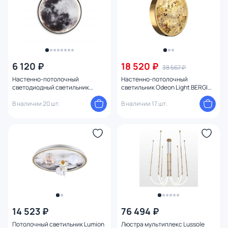
6 120 ₽
18 520 ₽
38 567 ₽
Настенно-потолочный
Настенно-потолочный
светодиодный светильник
cветильник Odeon Light BERGI
Ambrella FW11111
LED 24W 3000К/4000K/6000K
В наличии 20 шт.
5079/24L золото
В наличии 17 шт.
14 523 ₽
76 494 ₽
Потолочный светильник Lumion
Люстра мультиплекс Lussole