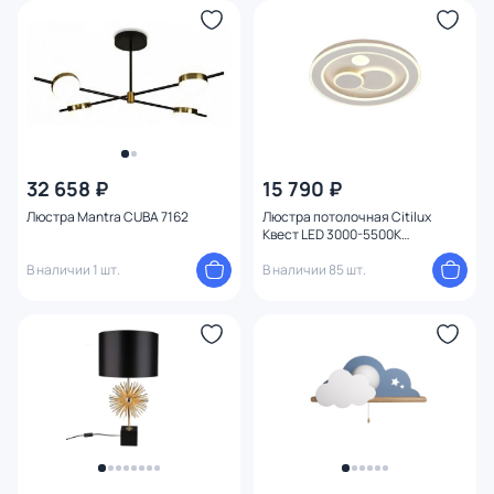
32 658 ₽
15 790 ₽
Люстра Mantra CUBA 7162
Люстра потолочная Citilux
Квест LED 3000-5500К
(теплый,белый,холодный) 80W
В наличии 1 шт.
CL739170
В наличии 85 шт.