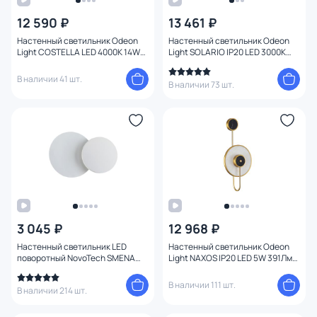
12 590 ₽
13 461 ₽
Цвет
Настенный светильник Odeon
Настенный светильник Odeon
Light COSTELLA LED 4000K 14W
Light SOLARIO IP20 LED 3000K
Стиль
220V 3906/14WL золото/черный
12W 672Лм 220V 3561/12WL
золото
В наличии 41 шт.
В наличии 73 шт.
Страна
Материал
Вид лампы
Тип помещения
3 045 ₽
12 968 ₽
Форма
Настенный светильник LED
Настенный светильник Odeon
поворотный NovoTech SMENA
Light NAXOS IP20 LED 5W 391Лм
357856
3000K 4312/5WL
Форма плафона
В наличии 111 шт.
В наличии 214 шт.
Оформление