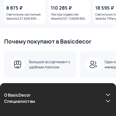
8 875 ₽
110 285 ₽
18 595 ₽
Светильник настенный
Люстра подвесная
Светильник п
Velante E27, 60W 893-
Velante E27, 11x60W 894-
Velante Tiffan
801-01
803-11
01
Почему покупают в Basicdecor
Большой ассортимент с
Один к
удобным поиском
менед
О BasicDecor
Cпециалистам