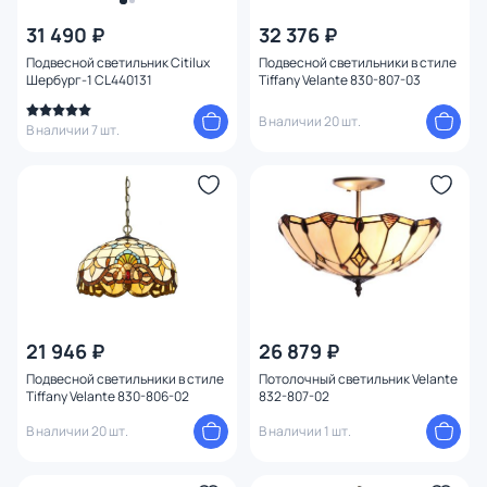
31 490 ₽
32 376 ₽
Страна
Подвесной светильник Citilux
Подвесной светильники в стиле
Шербург-1 CL440131
Tiffany Velante 830-807-03
Материал
В наличии 20 шт.
В наличии 7 шт.
Вид лампы
Тип помещения
Форма
Форма плафона
21 946 ₽
26 879 ₽
Оформление
Подвесной светильники в стиле
Потолочный светильник Velante
Tiffany Velante 830-806-02
832-807-02
Конструкция
В наличии 20 шт.
В наличии 1 шт.
Мощность ламп