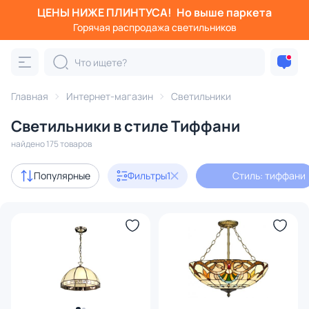
ЦЕНЫ НИЖЕ ПЛИНТУСА!
Но выше паркета
Фильтры
Горячая распродажа светильников
Стиль: тиффани
Категория:
Все светильники
Главная
Интернет-магазин
Светильники
Люстры
Подвесные светильники
Потолочные светил
Светильники в стиле Тиффани
найдено 175 товаров
В наличии
105
Популярные
Фильтры
1
Стиль: тиффани
Доставка
Бренд
Цвет
Стиль
1