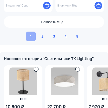
плафоном G9 8W 10256
плафоном E27 15W 4818
В наличии 10 шт.
В наличии 10 шт.
Показать еще ...
1
2
3
4
5
Новинки категории "Светильники TK Lighting"
10 800 ₽
22 700 ₽
7 970 ₽