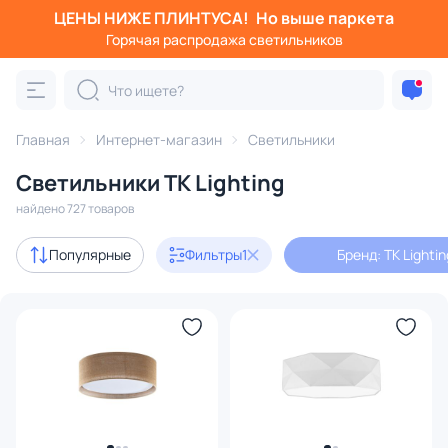
ЦЕНЫ НИЖЕ ПЛИНТУСА!
Но выше паркета
Фильтры
Горячая распродажа светильников
Бренд: TK Lighting
Категория:
Все светильники
Главная
Интернет-магазин
Светильники
Люстры
Подвесные светильники
Потолочные светил
Светильники TK Lighting
найдено 727 товаров
Акции
4
Популярные
Фильтры
1
Бренд: TK Lightin
В наличии
170
Бренд
1
Серия
Цвет