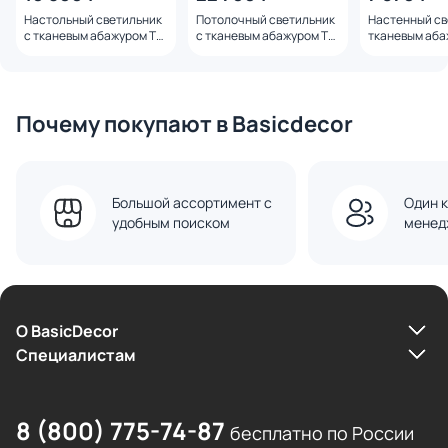
Настольный светильник
Потолочный светильник
Настенный св
с тканевым абажуром TK
с тканевым абажуром TK
тканевым аба
Lighting Juta E27 5552
Lighting Kantoor E27 6195
Lighting Juta 
Juta
Juta
Почему покупают в Basicdecor
Большой ассортимент с
Один к
удобным поиском
менед
О BasicDecor
Cпециалистам
8 (800) 775-74-87
бесплатно по России