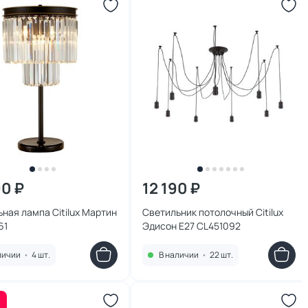
90 ₽
12 190 ₽
ная лампа Citilux Мартин
Светильник потолочный Citilux
61
Эдисон E27 CL451092
личии
•
4 шт.
В наличии
•
22 шт.