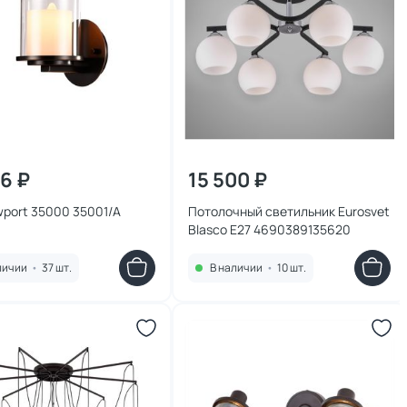
86 ₽
15 500 ₽
port 35000 35001/A
Потолочный светильник Eurosvet
Blasco E27 4690389135620
личии
•
37 шт.
В наличии
•
10 шт.