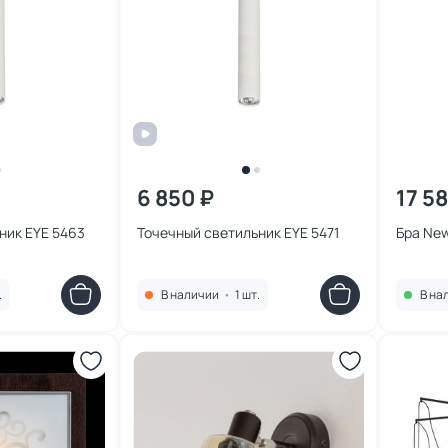
6 850 ₽
17 5
ник EYE 5463
Точечный светильник EYE 5471
Бра New
.
В наличии
•
1 шт.
В на