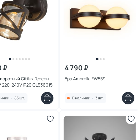
0 ₽
4 790 ₽
воротный Citilux Гессен
Бра Ambrella FW559
 220-240V IP20 CL536615
личии
•
85 шт.
В наличии
•
3 шт.