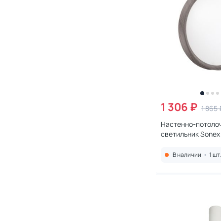
1 306 ₽
1 865 
Настенно-потоло
светильник Sonex
LED 30W 4000K IP
В наличии
•
1 шт