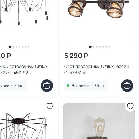
90 ₽
5 290 ₽
ник потолочный Citilux
Спот поворотный Citilux Гессен
 E27 CL451292
CL536625
личии
•
39 шт.
В наличии
•
85 шт.