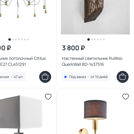
90 ₽
3 800 ₽
ник потолочный Citilux
Настенный светильник RuWoo
E27 CL451291
QuerkWall BD-1437516
личии
•
47 шт.
Под заказ
•
от 10 дней