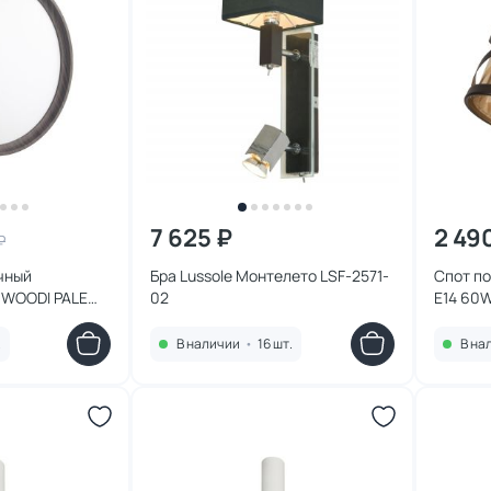
7 625 ₽
2 49
₽
чный
Бра Lussole Монтелето LSF-2571-
Спот по
 WOODI PALE
02
E14 60W
43 7627/CL
.
В наличии
•
16 шт.
В на