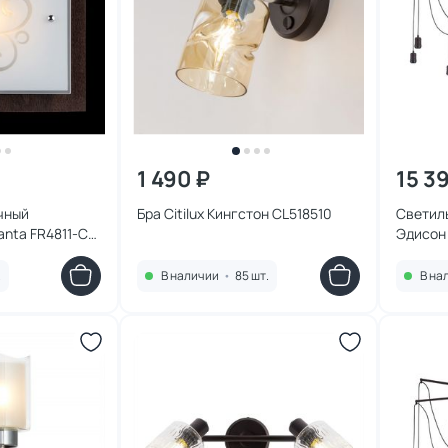
1 490 ₽
15 3
чный
Бра Citilux Кингстон CL518510
Светиль
nta FR4811-CL-
Эдисон
.
В наличии
•
85 шт.
В на