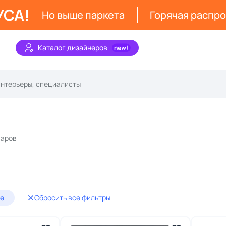
УСА!
Но выше паркета
Горячая распр
Каталог дизайнеров
варов
ге
Сбросить все фильтры