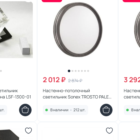
2 012 ₽
3 29
2 874 ₽
етильник
Настенно-потолочный
Настен
на LSF-1300-01
светильник Sonex TROSTO PALE
светил
LED 48W 4000K IP43 7604/DL
LED 72
7604/E
шт.
В наличии
•
212 шт.
В на