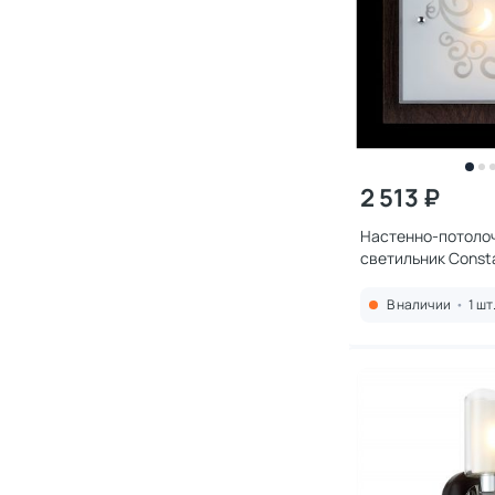
2 513 ₽
Настенно-потоло
светильник Consta
01-BR
В наличии
•
1 шт