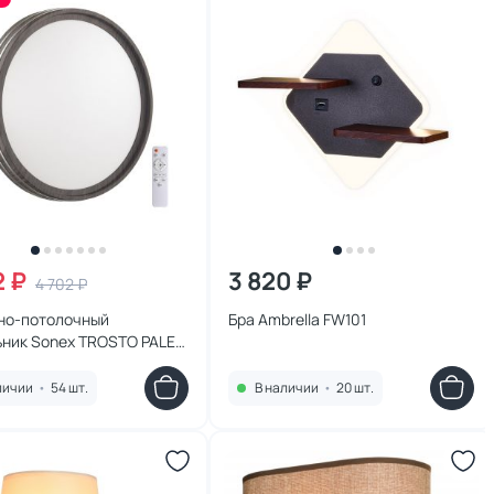
2 ₽
3 820 ₽
4 702 ₽
но-потолочный
Бра Ambrella FW101
ьник Sonex TROSTO PALE
W 3000-6000K IP43
L
личии
•
54 шт.
В наличии
•
20 шт.