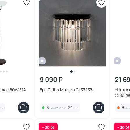
9 090 ₽
21 6
глас 60W E14,
Бра Citilux Мартин CL332331
Настоль
1
CL3328
т.
В наличии
•
27 шт.
В на
- 30 %
- 30 %