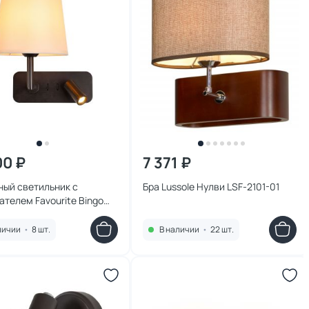
00 ₽
7 371 ₽
ный светильник с
Бра Lussole Нулви LSF-2101-01
телем Favourite Bingo
W
личии
•
8 шт.
В наличии
•
22 шт.