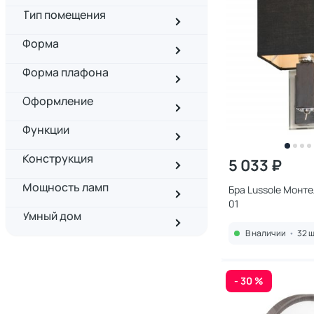
Тип помещения
Форма
Форма плафона
Оформление
Функции
Конструкция
5 033 ₽
Мощность ламп
Бра Lussole Монте
01
Умный дом
В наличии
•
32 ш
- 30 %