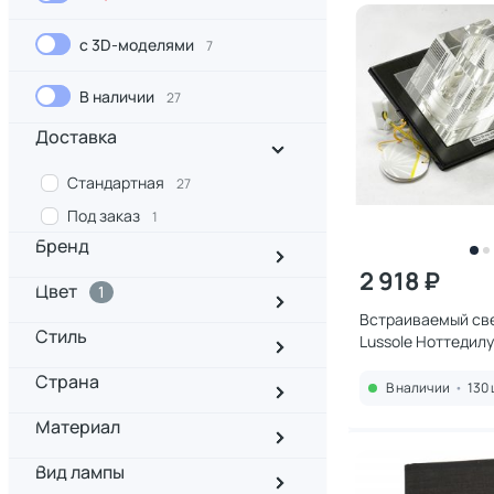
с 3D-моделями
7
В наличии
27
Доставка
Стандартная
27
Под заказ
1
Бренд
2 918 ₽
Цвет
1
Встраиваемый св
Стиль
Lussole Ноттедилу
Страна
В наличии
•
130 
Материал
Вид лампы