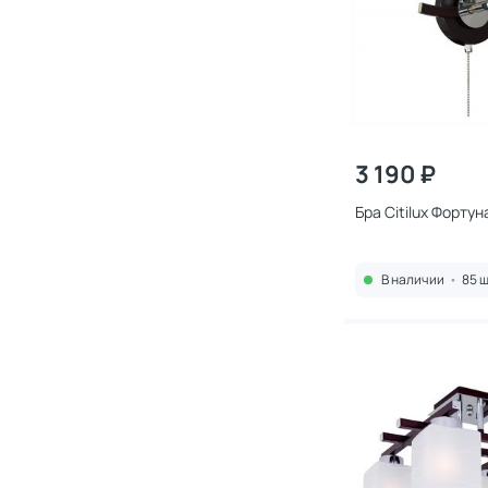
3 190 ₽
Бра Citilux Фортун
В наличии
•
85 ш