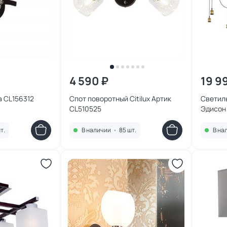
4 590 ₽
19 9
а CL156312
Спот поворотный Citilux Артик
Светиль
CL510525
Эдисон 
т.
В наличии
•
85 шт.
В на