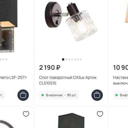
2 190 ₽
10 9
лето LSF-2571-
Спот поворотный Citilux Артик
Настен
CL510515
выключа
2841-1
т.
В наличии
•
85 шт.
В на