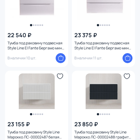
22 540 ₽
23 375 ₽
Тумба под раковину подвесная
Тумба под раковину подвесная
Style Line El Fante Бергамо мини
Style Line El Fante Бергамо мини
СС-00002320 белый 70
СС-00002322 белый 79
В наличии 10 шт.
В наличии 11 шт.
23 155 ₽
23 850 ₽
Тумба под раковину Style Line
Тумба под раковину Style Line
Марокко ЛС-00002487 белая
Марокко ЛС-00002488 графит