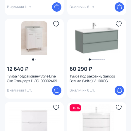
В наличии 1 шт.
В наличии 8 шт.
12 640 ₽
60 290 ₽
Тумба под раковину Style Line
Тумба под раковину Sancos
Эко Стандарт 11 ЛС-00002469
Вельта (Velta) VL100GG
белая
100x45x50 серо-зелёный
В наличии 1 шт.
В наличии 6 шт.
- 10 %