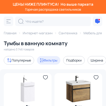
ЦЕНЫ НИЖЕ ПЛИНТУСА!
Но выше паркета
Фильтры
Горячая распродажа светильников
Категория:
Мебель для ванной комнаты
Главная
Интернет-магазин
Сантехника
Мебель для в
умбы для ванной
под раковину
с раковиной
для хранен
Тумбы в ванную комнату
Акции
178
найдено 3 746 товаров
с 3D-моделями
46
Популярные
Фильтры
Подборки
Ширина
В наличии
2205
Доставка
Цена