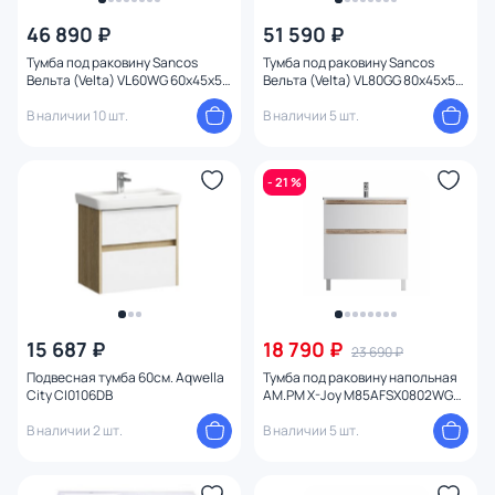
46 890 ₽
51 590 ₽
Тумба под раковину Sancos
Тумба под раковину Sancos
Вельта (Velta) VL60WG 60x45x50
Вельта (Velta) VL80GG 80x45x50
тёплый серый
серо-зелёный
В наличии 10 шт.
В наличии 5 шт.
- 21 %
15 687 ₽
18 790 ₽
23 690 ₽
Подвесная тумба 60см. Aqwella
Тумба под раковину напольная
City CI0106DB
AM.PM X-Joy M85AFSX0802WG
белая 77 см
В наличии 2 шт.
В наличии 5 шт.