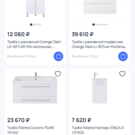
12 060 ₽
39 610 ₽
Тумба с раковиной Orange Лайт
Тумба с раковиной подвесная
LA-60TUW+RA напольная,
Orange Лайн Li-80Tuw+Ra белый
белый глянец
матовый
В наличии 149 шт.
В наличии 10 шт.
23 670 ₽
7 620 ₽
Тумба 1Marka Соната 75х56
Тумба 1Marka Ноктюрн 39х24,6
У51041
У37625