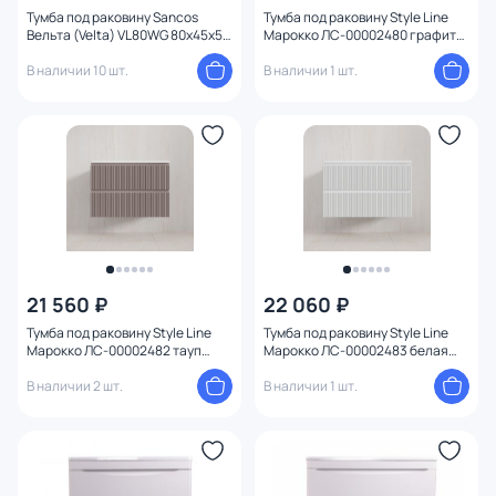
Тумба под раковину Sancos
Тумба под раковину Style Line
Вельта (Velta) VL80WG 80x45x50
Марокко ЛС-00002480 графит
тёплый серый
79,7 см
В наличии 10 шт.
В наличии 1 шт.
21 560 ₽
22 060 ₽
Тумба под раковину Style Line
Тумба под раковину Style Line
Марокко ЛС-00002482 тауп
Марокко ЛС-00002483 белая
темный 79,7 см
матовая 89,7 см
В наличии 2 шт.
В наличии 1 шт.