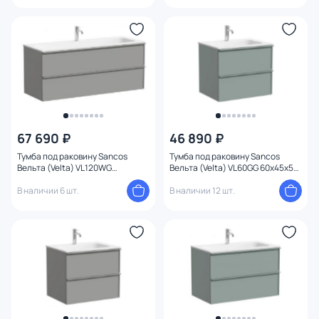
67 690 ₽
46 890 ₽
Тумба под раковину Sancos
Тумба под раковину Sancos
Вельта (Velta) VL120WG
Вельта (Velta) VL60GG 60x45x50
120x45x50 тёплый серый
серо-зелёный
В наличии 6 шт.
В наличии 12 шт.