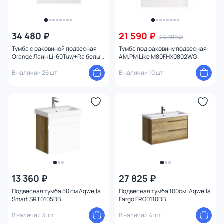
34 480 ₽
21 590 ₽
24 090 ₽
Тумба с раковиной подвесная
Тумба под раковину подвесная
Orange Лайн Li-60Tuw+Ra белый
AM.PM Like M80FHX0802WG
матовый
В наличии 26 шт.
В наличии 10 шт.
13 360 ₽
27 825 ₽
Подвесная тумба 50 см Aqwella
Подвесная тумба 100см. Aqwella
Smart SRT0105DB
Fargo FRG0110DB
В наличии 3 шт.
В наличии 4 шт.