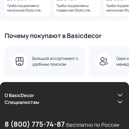
Тумба под раковину
Тумба под раковину
Тумба под ра
напольная Style Line
подвесная Style Line
напольная Sty
Бергамо мини 70
Бергамо мини 70
Бергамо мини
СС-00002506 белый
СС-00002507 белый
СС-00002511 
Почему покупают в Basicdecor
Большой ассортимент с
Один к
удобным поиском
менед
О BasicDecor
Cпециалистам
8 (800) 775-74-87
бесплатно по России