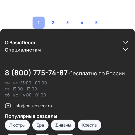
1
2
3
4
5
О BasicDecor
Cпециалистам
8 (800) 775-74-87
бесплатно по России
пн - чт : 13:00 - 00:00
пт : 13:00 - 13:00
сб - вс : 14:00 - 01:00
info@basicdecor.ru
Популярные разделы
Люстры
Бра
Диваны
Кресла