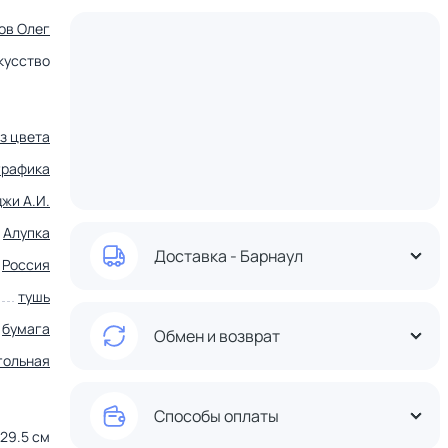
ов Олег
кусство
ез цвета
графика
жи А.И.
Алупка
Доставка - Барнаул
Россия
тушь
бумага
Обмен и возврат
гольная
Способы оплаты
29.5 см