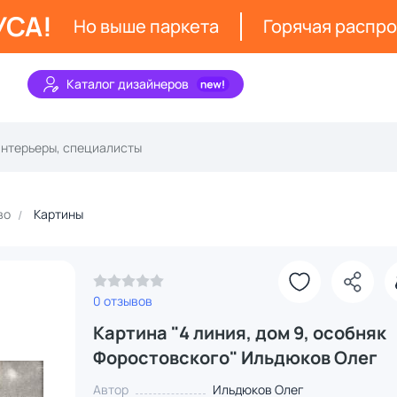
УСА!
Но выше паркета
Горячая распр
Каталог дизайнеров
во
Картины
0 отзывов
Картина "4 линия, дом 9, особняк
Форостовского" Ильдюков Олег
Автор
Ильдюков Олег