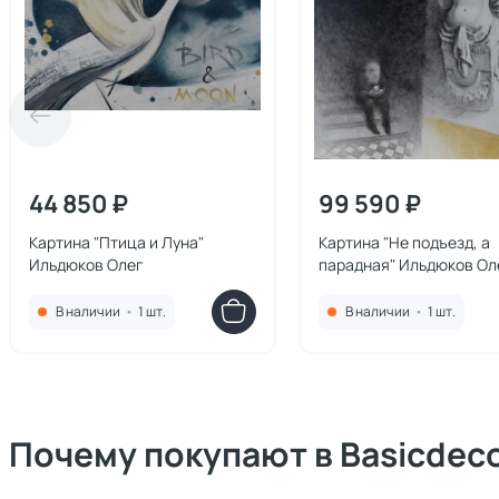
44 850 ₽
99 590 ₽
Картина "Птица и Луна"
Картина "Не подъезд, а
Ильдюков Олег
парадная" Ильдюков Ол
В наличии
•
1 шт.
В наличии
•
1 шт.
Почему покупают в Basicdec