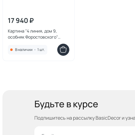
17 940 ₽
Картина "4 линия, дом 9,
особняк Форостовского"
Ильдюков Олег
В наличии
•
1 шт.
Будьте в курсе
Подпишитесь на рассылку BasicDecor и узн