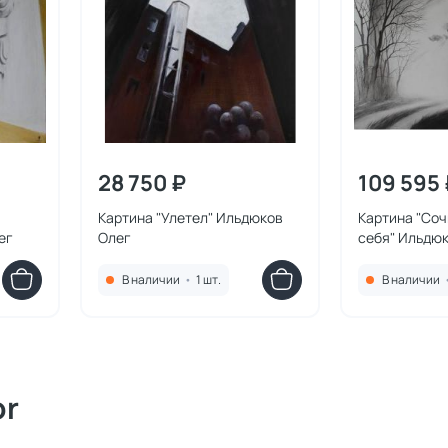
28 750 ₽
109 595 
Картина "Улетел" Ильдюков
Картина "Соч
ег
Олег
себя" Ильдю
В наличии
•
1 шт.
В наличии
or