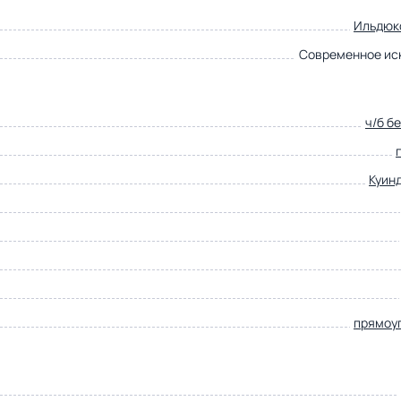
Ильдюк
Современное ис
ч/б б
Куинд
прямоу