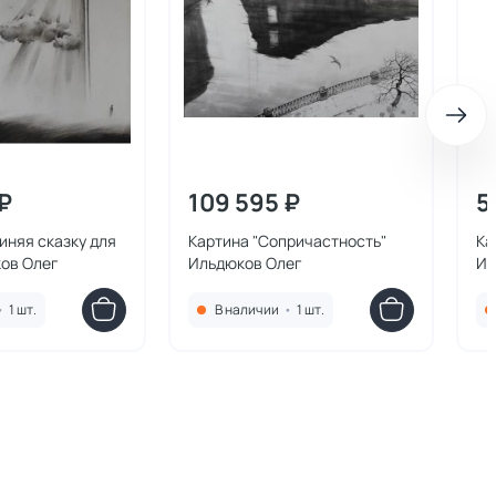
₽
109 595 ₽
5
иняя сказку для
Картина "Сопричастность"
Ка
ков Олег
Ильдюков Олег
Ил
•
1 шт.
В наличии
•
1 шт.