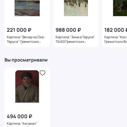
221 000 ₽
988 000 ₽
182 000 
Картина "Вечер на Оке.
Картина "Зима в Тарусе"
Картина "Кос
Таруса" Гремитских
70х50 Гремитских
Гремитских В
Владимир Георгиевич
Владимир Георгиевич
Георгиевич
Вы просматривали
494 000 ₽
Картина "Аксакал"