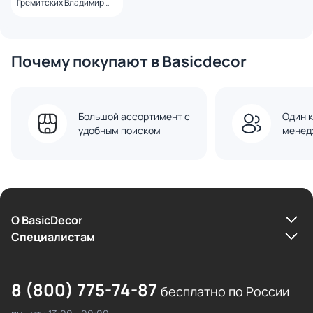
Гремитских Владимир
Георгиевич
Почему покупают в Basicdecor
Большой ассортимент с
Один к
удобным поиском
менед
О BasicDecor
Cпециалистам
8 (800) 775-74-87
бесплатно по России