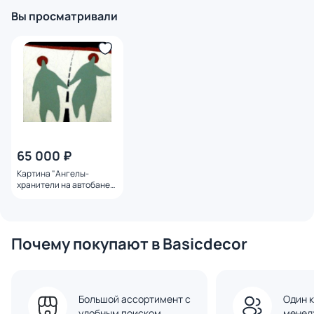
Вы просматривали
65 000 ₽
Картина "Ангелы-
хранители на автобане"
Олигеров Александр
Почему покупают в Basicdecor
Большой ассортимент с
Один к
удобным поиском
менед