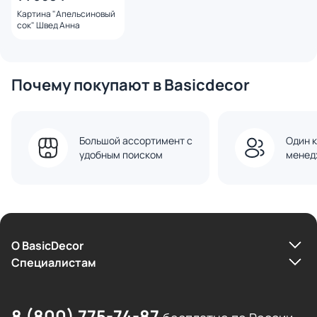
Картина "Апельсиновый
сок" Швед Анна
Почему покупают в Basicdecor
Большой ассортимент с
Один к
удобным поиском
менед
О BasicDecor
Cпециалистам
8 (800) 775-74-87