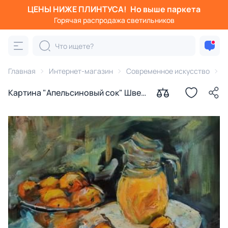
ЦЕНЫ НИЖЕ ПЛИНТУСА!
Но выше паркета
Горячая распродажа светильников
Главная
Интернет-магазин
Современное искусство
К
Картина "Апельсиновый сок" Швед
Анна