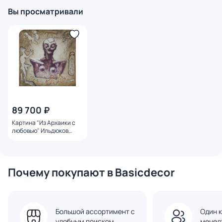
Вы просматривали
89 700 ₽
Картина "Из Архаики с
любовью" Ильдюков
Олег
Почему покупают в Basicdecor
Большой ассортимент с
Один к
удобным поиском
менед