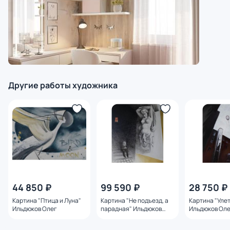
Другие работы художника
44 850 ₽
99 590 ₽
28 750 ₽
Картина "Птица и Луна"
Картина "Не подъезд, а
Картина "Уле
Ильдюков Олег
парадная" Ильдюков
Ильдюков Ол
Олег