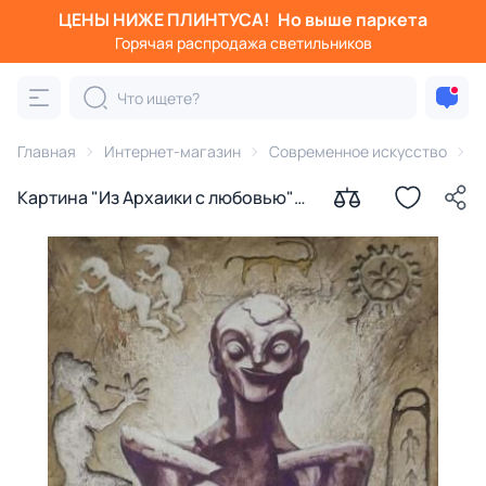
ЦЕНЫ НИЖЕ ПЛИНТУСА!
Но выше паркета
Горячая распродажа светильников
Главная
Интернет-магазин
Современное искусство
К
Картина "Из Архаики с любовью"
Ильдюков Олег