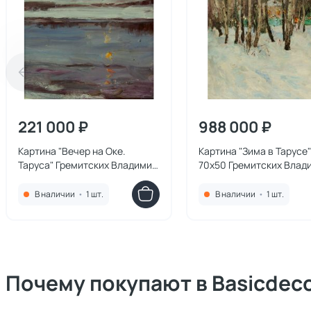
221 000 ₽
988 000 ₽
Картина "Вечер на Оке.
Картина "Зима в Тарусе"
Таруса" Гремитских Владимир
70х50 Гремитских Влад
Георгиевич
Георгиевич
В наличии
•
1 шт.
В наличии
•
1 шт.
Почему покупают в Basicdec