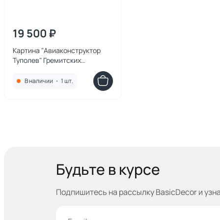
19 500 ₽
Картина "Авиаконструктор
Туполев" Гремитских
Владимир Георгиевич
В наличии
•
1 шт.
Будьте в курсе
Подпишитесь на рассылку BasicDecor и узн