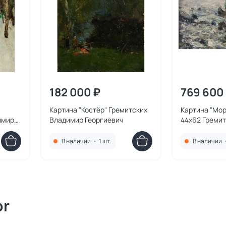
182 000 ₽
769 600
Картина "Костёр" Гремитских
Картина "Мор
имир
Владимир Георгиевич
44х62 Греми
Георгиевич
В наличии
•
1 шт.
В наличии
or