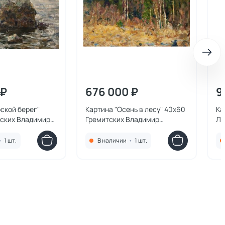
 ₽
676 000 ₽
9
ской берег"
Картина "Осень в лесу" 40х60
Ка
тских Владимир
Гремитских Владимир
Ла
Георгиевич
Ге
•
1 шт.
В наличии
•
1 шт.