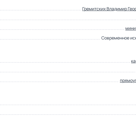
Гремитских Владимир Гео
мини
Современное ис
к
прямоу