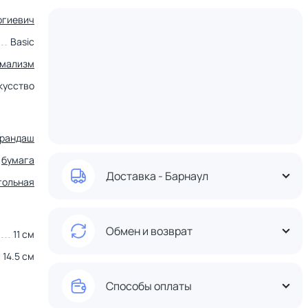
ргиевич
Basic
мализм
кусство
арандаш
бумага
Доставка - Барнаул
гольная
Обмен и возврат
11 см
14.5 см
Способы оплаты