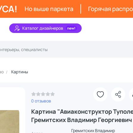
УСА!
Но выше паркета
Горячая распр
Каталог дизайнеров
во
Картины
0 отзывов
Картина "Авиаконструктор Тупол
Гремитских Владимир Георгиевич
Гремитских Владимир