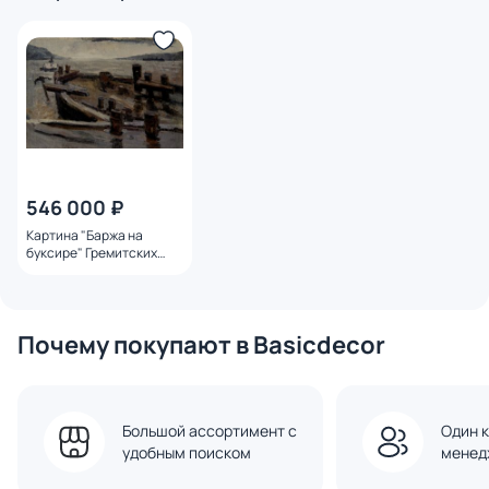
546 000 ₽
Картина "Баржа на
буксире" Гремитских
Владимир Георгиевич
Почему покупают в Basicdecor
Большой ассортимент с
Один к
удобным поиском
менед