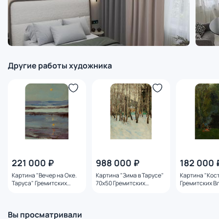
Другие работы художника
221 000 ₽
988 000 ₽
182 000 
Картина "Вечер на Оке.
Картина "Зима в Тарусе"
Картина "Кос
Таруса" Гремитских
70х50 Гремитских
Гремитских В
Владимир Георгиевич
Владимир Георгиевич
Георгиевич
Вы просматривали