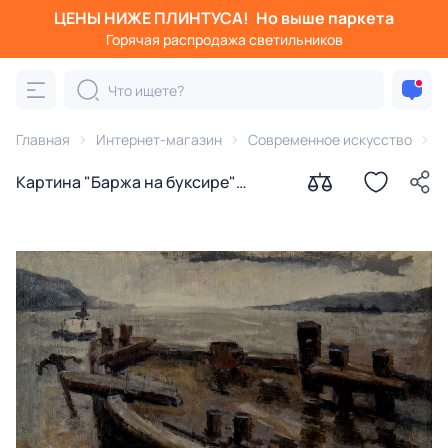
ЦЕНЫ НИЖЕ ПЛИНТУСА!
Но выше паркета
Горячая распродажа светильников
Главная
Интернет-магазин
Современное искусство
К
Картина "Баржа на буксире"
Гремитских Владимир Георгиевич