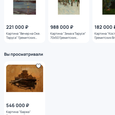
221 000 ₽
988 000 ₽
182 000 
Картина "Вечер на Оке.
Картина "Зима в Тарусе"
Картина "Кос
Таруса" Гремитских
70х50 Гремитских
Гремитских В
Владимир Георгиевич
Владимир Георгиевич
Георгиевич
Вы просматривали
546 000 ₽
Картина "Баржа"