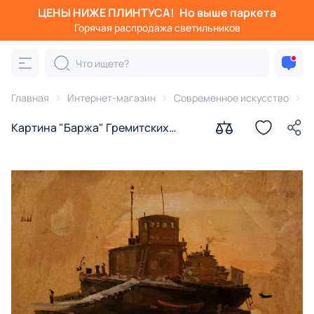
ЦЕНЫ НИЖЕ ПЛИНТУСА!
Но выше паркета
Горячая распродажа светильников
Главная
Интернет-магазин
Современное искусство
К
Картина "Баржа" Гремитских
Владимир Георгиевич