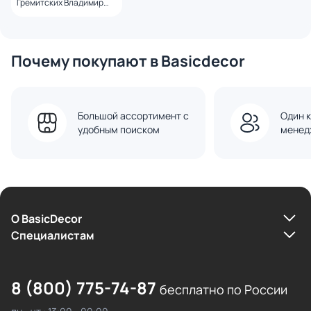
Гремитских Владимир
Георгиевич
Почему покупают в Basicdecor
Большой ассортимент с
Один к
удобным поиском
менед
О BasicDecor
Cпециалистам
8 (800) 775-74-87
бесплатно по России