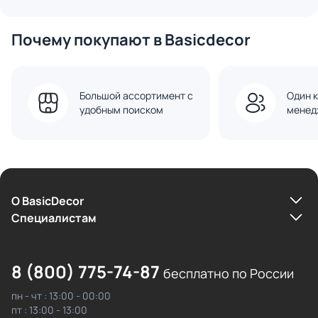
Почему покупают в Basicdecor
Большой ассортимент с
Один к
удобным поиском
менед
О BasicDecor
Cпециалистам
8 (800) 775-74-87
бесплатно по России
пн - чт : 13:00 - 00:00
пт : 13:00 - 13:00