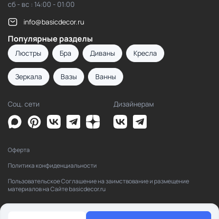
сб - вс : 14:00 - 01:00
info@basicdecor.ru
Популярные разделы
Люстры
Бра
Диваны
Кресла
Зеркала
Вазы
Ванны
Соц. сети
Дизайнерам
Оферта
Политика конфиденциальности
Пользовательское Соглашение на заимствование и размещение
материалов на Сайте basicdecor.ru