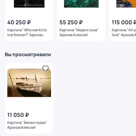
40 250 ₽
55 250 ₽
115 000 
Картина "Who wants to
Картина "Море и луна"
Картина "All y
live forever?" Аронов
Аронов Алексей
love" Аронов 
Алексей
Вы просматривали
11 050 ₽
Картина "Белая лодка"
Аронов Алексей