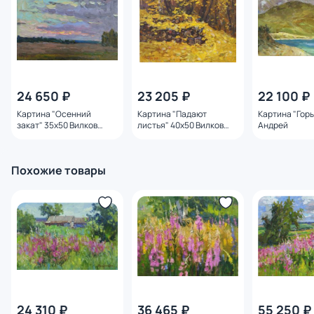
24 650 ₽
23 205 ₽
22 100 ₽
Картина "Осенний
Картина "Падают
Картина "Горы
закат" 35x50 Вилков
листья" 40x50 Вилков
Андрей
Андрей
Андрей
Похожие товары
24 310 ₽
36 465 ₽
55 250 ₽