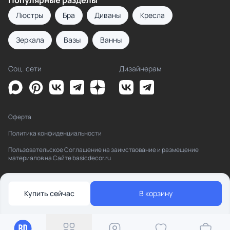
Популярные разделы
Люстры
Бра
Диваны
Кресла
Зеркала
Вазы
Ванны
Соц. сети
Дизайнерам
Оферта
Политика конфиденциальности
Пользовательское Соглашение на заимствование и размещение
материалов на Сайте basicdecor.ru
Купить сейчас
В корзину