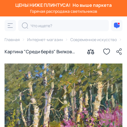
ЦЕНЫ НИЖЕ ПЛИНТУСА!
Но выше паркета
Горячая распродажа светильников
Главная
Интернет-магазин
Современное искусство
К
Картина "Среди берёз" Вилков
Андрей