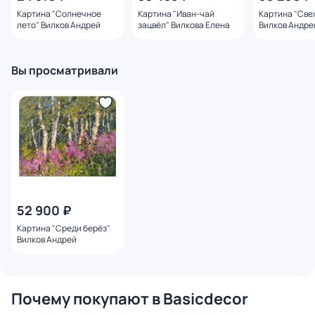
Картина "Солнечное
Картина "Иван-чай
Картина "Све
лето" Вилков Андрей
зацвёл" Вилкова Елена
Вилков Андре
Вы просматривали
52 900 ₽
Картина "Среди берёз"
Вилков Андрей
Почему покупают в Basicdecor