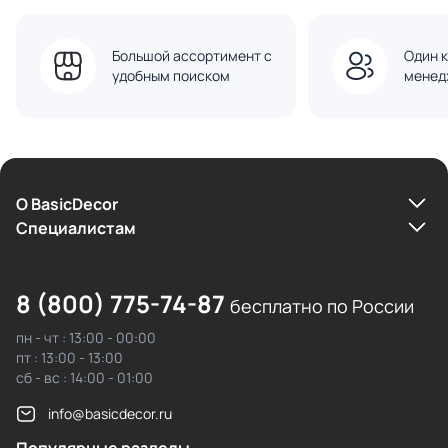
Большой ассортимент с
Один к
удобным поиском
менед
О BasicDecor
Cпециалистам
8 (800) 775-74-87
бесплатно по России
пн - чт : 13:00 - 00:00
пт : 13:00 - 13:00
сб - вс : 14:00 - 01:00
info@basicdecor.ru