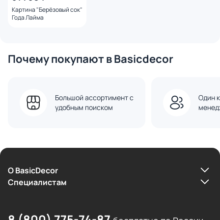
Картина "Берёзовый сок"
Года Лайма
Почему покупают в Basicdecor
Большой ассортимент с
Один к
удобным поиском
менед
О BasicDecor
Cпециалистам
8 (800) 775-74-87