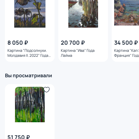
8 050 ₽
20 700 ₽
34 500 ₽
Картина "Подсолнухи.
Картина "Ива" Года
Картина "Кап
Молдавия II. 2022" Года
Лайма
Франция" Год
Лайма
Вы просматривали
51 750 ₽