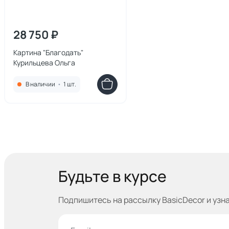
28 750 ₽
Картина "Благодать"
Курильцева Ольга
В наличии
•
1 шт.
Будьте в курсе
Подпишитесь на рассылку BasicDecor и узн