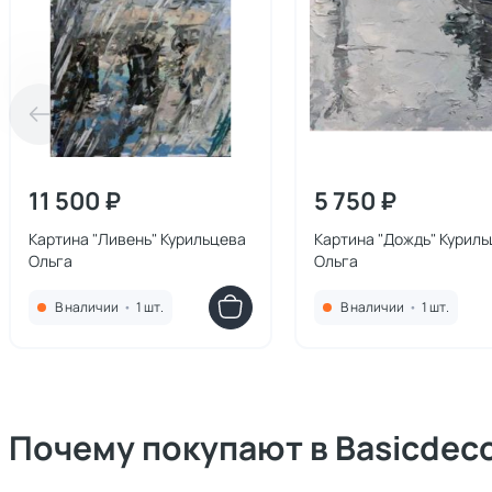
11 500 ₽
5 750 ₽
Картина "Ливень" Курильцева
Картина "Дождь" Курил
Ольга
Ольга
В наличии
•
1 шт.
В наличии
•
1 шт.
Почему покупают в Basicdec