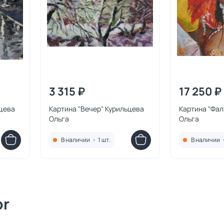
3 315 ₽
17 250 ₽
ьцева
Картина "Вечер" Курильцева
Картина "Фал
Ольга
Ольга
В наличии
•
1 шт.
В наличии
or