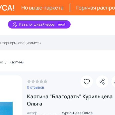
УСА!
Но выше паркета
Горячая распр
Каталог дизайнеров
во
Картины
0 отзывов
Картина "Благодать" Курильцева
Ольга
Автор
Курильцева Ольга