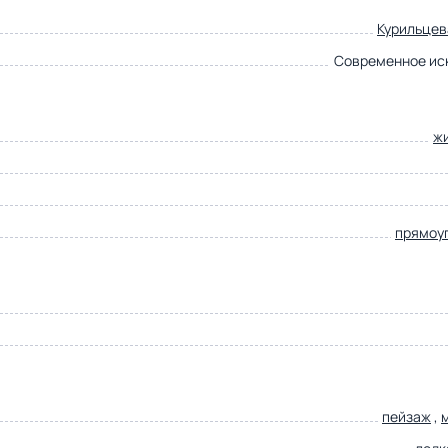
Курильцев
Современное ис
ж
прямоу
пейзаж
,