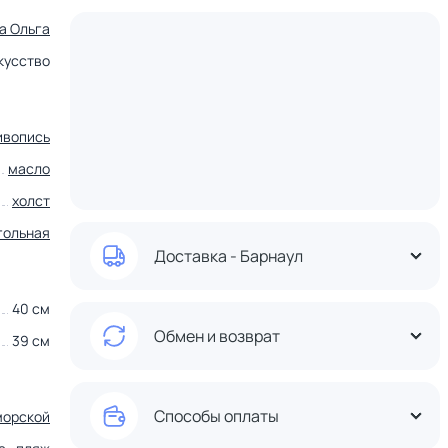
а Ольга
кусство
ивопись
масло
холст
гольная
Доставка - Барнаул
40 см
Обмен и возврат
39 см
Способы оплаты
морской