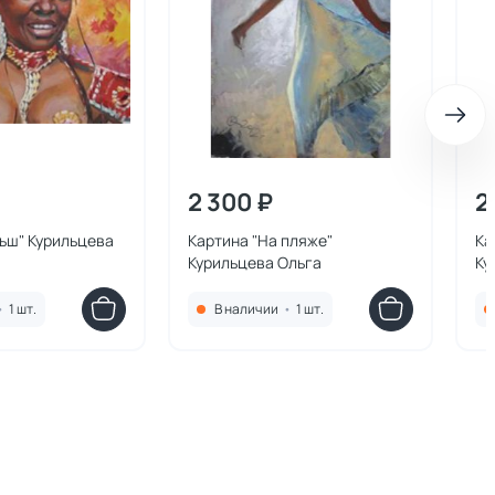
2 300 ₽
2
ьш" Курильцева
Картина "На пляже"
Ка
Курильцева Ольга
Ку
•
1 шт.
В наличии
•
1 шт.