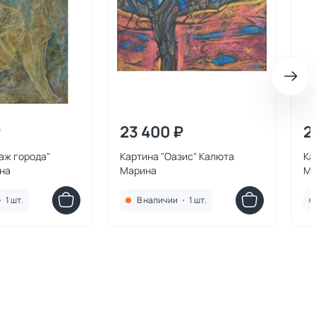
₽
23 400 ₽
2
аж города"
Картина "Оазис" Калюта
Ка
на
Марина
Ма
•
1 шт.
В наличии
•
1 шт.