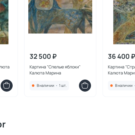
32 500 ₽
36 400 
алюта
Картина "Спелые яблоки"
Картина "Стр
Калюта Марина
Калюта Мари
В наличии
•
1 шт.
В наличии
or