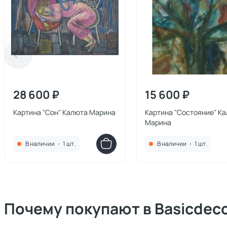
28 600 ₽
15 600 ₽
Картина "Сон" Калюта Марина
Картина "Состояние" К
Марина
В наличии
•
1 шт.
В наличии
•
1 шт.
Почему покупают в Basicdec