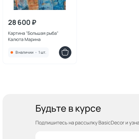
28 600 ₽
Картина "Большая рыба"
Калюта Марина
В наличии
•
1 шт.
Будьте в курсе
Подпишитесь на рассылку BasicDecor и узн