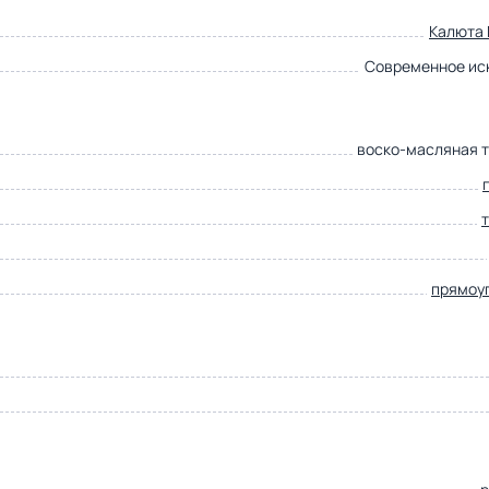
Калюта
Современное ис
воско-масляная 
прямоу