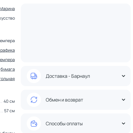
 Марина
кусство
темпера
графика
темпера
бумага
Доставка - Барнаул
гольная
Обмен и возврат
40 см
57 см
Способы оплаты