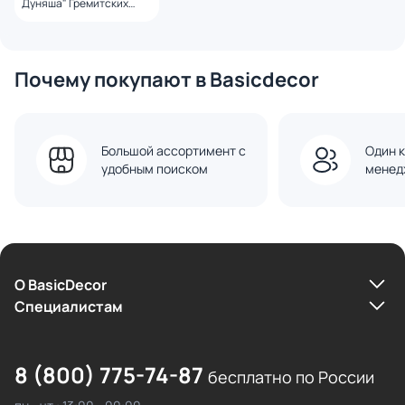
Дуняша" Гремитских
Владимир Георгиевич
Почему покупают в Basicdecor
Большой ассортимент с
Один к
удобным поиском
менед
О BasicDecor
Cпециалистам
8 (800) 775-74-87
бесплатно по России