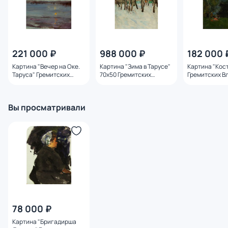
221 000 ₽
988 000 ₽
182 000 
Картина "Вечер на Оке.
Картина "Зима в Тарусе"
Картина "Кос
Таруса" Гремитских
70х50 Гремитских
Гремитских В
Владимир Георгиевич
Владимир Георгиевич
Георгиевич
Вы просматривали
78 000 ₽
Картина "Бригадирша