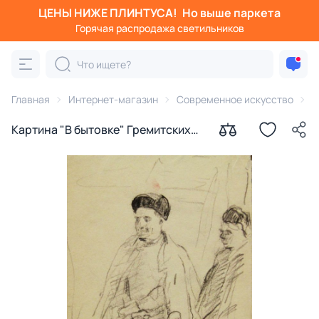
ЦЕНЫ НИЖЕ ПЛИНТУСА!
Но выше паркета
Горячая распродажа светильников
Главная
Интернет-магазин
Современное искусство
К
Картина "В бытовке" Гремитских
Владимир Георгиевич