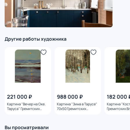
Другие работы художника
221 000 ₽
988 000 ₽
182 000 
Картина "Вечер на Оке.
Картина "Зима в Тарусе"
Картина "Кос
Таруса" Гремитских
70х50 Гремитских
Гремитских В
Владимир Георгиевич
Владимир Георгиевич
Георгиевич
Вы просматривали