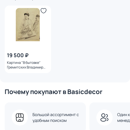
19 500 ₽
Картина "В бытовке"
Гремитских Владимир
Георгиевич
Почему покупают в Basicdecor
Большой ассортимент с
Один к
удобным поиском
менед