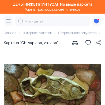
ЦЕНЫ НИЖЕ ПЛИНТУСА!
Но выше паркета
Горячая распродажа светильников
Главная
Интернет-магазин
Современное искусство
К
Картина "Chi vapiano, va sano"
Аронов Алексей