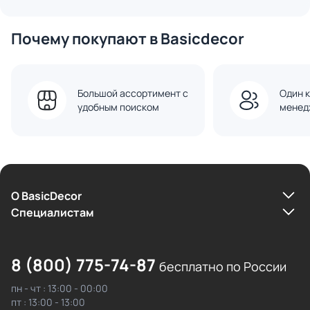
Почему покупают в Basicdecor
Большой ассортимент с
Один к
удобным поиском
менед
О BasicDecor
Cпециалистам
8 (800) 775-74-87
бесплатно по России
пн - чт : 13:00 - 00:00
пт : 13:00 - 13:00