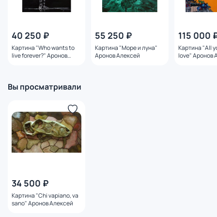
40 250 ₽
55 250 ₽
115 000 
Картина "Who wants to
Картина "Море и луна"
Картина "All y
live forever?" Аронов
Аронов Алексей
love" Аронов 
Алексей
Вы просматривали
34 500 ₽
Картина "Chi vapiano, va
sano" Аронов Алексей