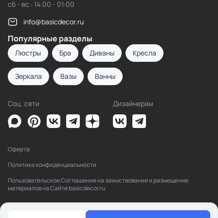
сб - вс : 14:00 - 01:00
info@basicdecor.ru
Популярные разделы
Люстры
Бра
Диваны
Кресла
Зеркала
Вазы
Ванны
Соц. сети
Дизайнерам
Оферта
Политика конфиденциальности
Пользовательское Соглашение на заимствование и размещение
материалов на Сайте basicdecor.ru