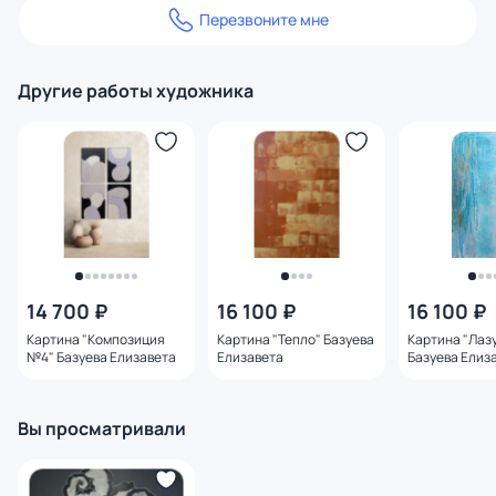
Перезвоните мне
Другие работы художника
14 700 ₽
16 100 ₽
16 100 ₽
Картина "‎Композиция
Картина "Тепло‎" Базуева
Картина "Лазу
№4" Базуева Елизавета
Елизавета
Базуева Елиз
Вы просматривали