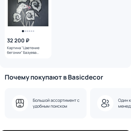
32 200 ₽
Картина "‎Цветение
бегонии" Базуева
Елизавета BD-2560516
Почему покупают в Basicdecor
Большой ассортимент с
Один к
удобным поиском
менед