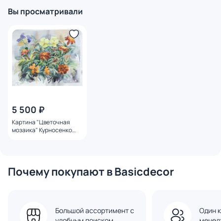
Вы просматривали
5 500 ₽
Картина "Цветочная
мозаика" Курносенко
Антонина
Почему покупают в Basicdecor
Большой ассортимент с
Один к
удобным поиском
менед