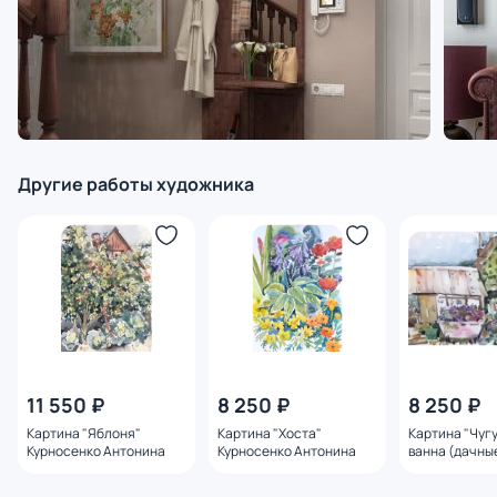
Другие работы художника
11 550 ₽
8 250 ₽
8 250 ₽
Картина "Яблоня"
Картина "Хоста"
Картина "Чуг
Курносенко Антонина
Курносенко Антонина
ванна (дачны
зарисовки)" 
Антонина