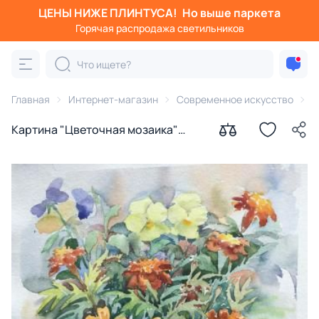
ЦЕНЫ НИЖЕ ПЛИНТУСА!
Но выше паркета
Горячая распродажа светильников
Главная
Интернет-магазин
Современное искусство
К
Картина "Цветочная мозаика"
Курносенко Антонина