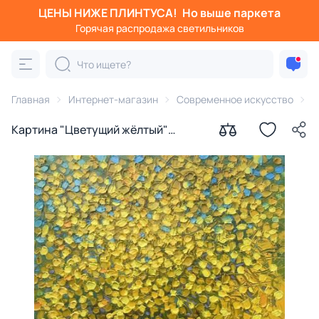
ЦЕНЫ НИЖЕ ПЛИНТУСА!
Но выше паркета
Горячая распродажа светильников
Главная
Интернет-магазин
Современное искусство
К
Картина "Цветущий жёлтый"
Бежина Ольга