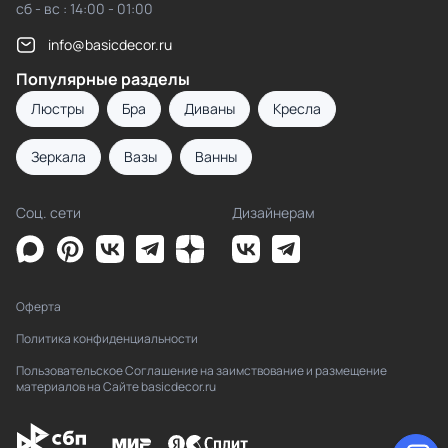
сб - вс : 14:00 - 01:00
info@basicdecor.ru
Популярные разделы
Люстры
Бра
Диваны
Кресла
Зеркала
Вазы
Ванны
Соц. сети
Дизайнерам
Оферта
Политика конфиденциальности
Пользовательское Соглашение на заимствование и размещение
материалов на Сайте basicdecor.ru