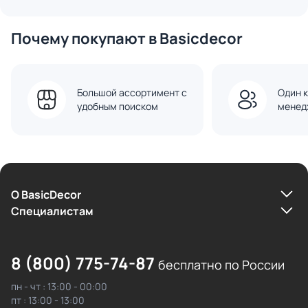
Почему покупают в Basicdecor
Большой ассортимент с
Один к
удобным поиском
менед
О BasicDecor
Cпециалистам
8 (800) 775-74-87
бесплатно по России
пн - чт : 13:00 - 00:00
пт : 13:00 - 13:00