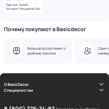
Картина "Давай
посидим" Ильдюков Олег
Почему покупают в Basicdecor
Большой ассортимент с
Один к
удобным поиском
менед
О BasicDecor
Cпециалистам
8 (800) 775-74-87