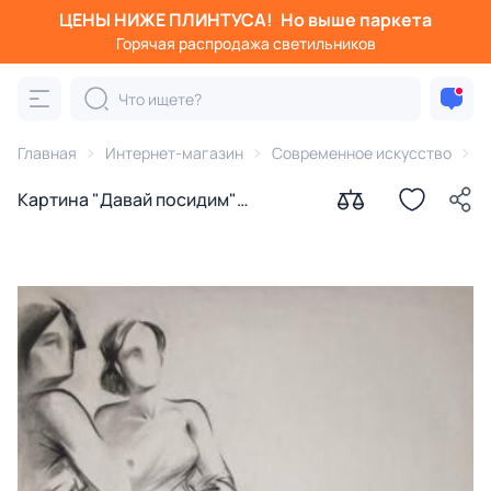
ЦЕНЫ НИЖЕ ПЛИНТУСА!
Но выше паркета
Горячая распродажа светильников
Главная
Интернет-магазин
Современное искусство
К
Картина "Давай посидим"
Ильдюков Олег