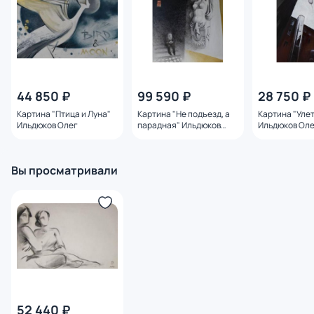
44 850 ₽
99 590 ₽
28 750 ₽
Картина "Птица и Луна"
Картина "Не подъезд, а
Картина "Уле
Ильдюков Олег
парадная" Ильдюков
Ильдюков Ол
Олег
Вы просматривали
52 440 ₽