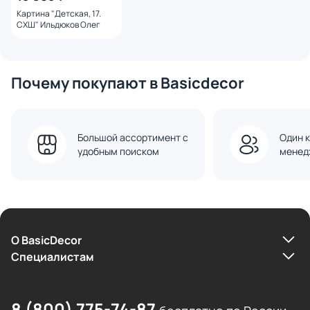
Картина "Детская, 17.
СХШ" Ильдюков Олег
Почему покупают в Basicdecor
Большой ассортимент с
Один к
удобным поиском
менед
О BasicDecor
Cпециалистам
8 (800) 775-74-87