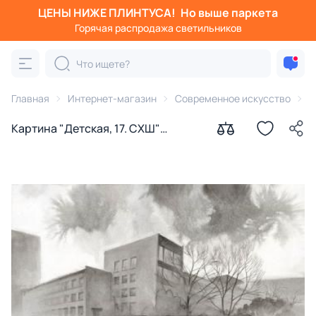
ЦЕНЫ НИЖЕ ПЛИНТУСА!
Но выше паркета
Горячая распродажа светильников
Главная
Интернет-магазин
Современное искусство
К
Картина "Детская, 17. СХШ"
Ильдюков Олег