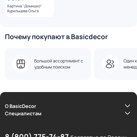
Картина "Домишко"
Курильцева Ольга
Почему покупают в Basicdecor
Большой ассортимент с
Один к
удобным поиском
менед
О BasicDecor
Cпециалистам
8 (800) 775-74-87