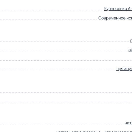
Курносенко А
Современное ис
а
прямоу
нат