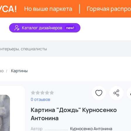
УСА!
Но выше паркета
Горячая распр
Каталог дизайнеров
во
Картины
0 отзывов
Картина "Дождь" Курносенко
Антонина
Автор
Курносенко Антонина