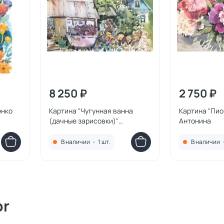
8 250 ₽
2 750 ₽
енко
Картина "Чугунная ванна
Картина "Пио
(дачные зарисовки)"
Антонина
Курносенко Антонина
В наличии
•
1 шт.
В наличии
or