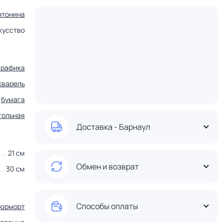
нтонина
кусство
графика
кварель
бумага
гольная
Доставка - Барнаул
21 см
Обмен и возврат
30 см
Способы оплаты
юрморт