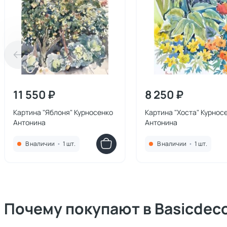
11 550 ₽
8 250 ₽
Картина "Яблоня" Курносенко
Картина "Хоста" Курнос
Антонина
Антонина
В наличии
•
1 шт.
В наличии
•
1 шт.
Почему покупают в Basicdec