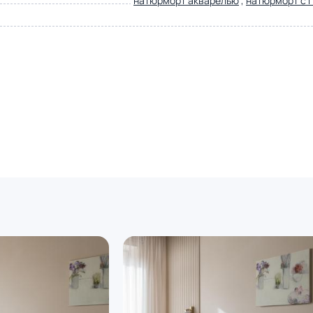
натюрморт акварелью
,
натюрморт с 