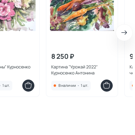
8 250 ₽
9
ны" Курносенко
Картина "Урожай 2022"
Ка
Курносенко Антонина
че
Ан
•
1 шт.
В наличии
•
1 шт.