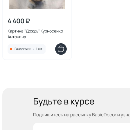
4 400 ₽
Картина "Дождь" Курносенко
Антонина
В наличии
•
1 шт.
Будьте в курсе
Подпишитесь на рассылку BasicDecor и узн