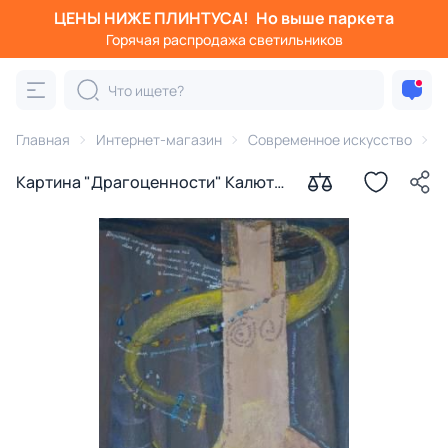
ЦЕНЫ НИЖЕ ПЛИНТУСА!
Но выше паркета
Горячая распродажа светильников
Главная
Интернет-магазин
Современное искусство
К
Картина "Драгоценности" Калюта
Марина