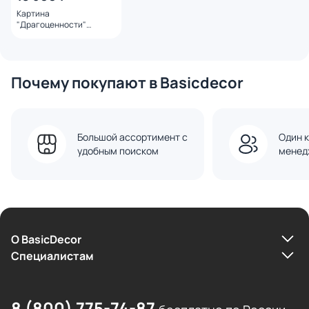
Картина
"Драгоценности"
Калюта Марина
Почему покупают в Basicdecor
Большой ассортимент с
Один к
удобным поиском
менед
О BasicDecor
Cпециалистам
8 (800) 775-74-87