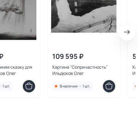
₽
109 595 ₽
5
иняя сказку для
Картина "Сопричастность"
Ка
ков Олег
Ильдюков Олег
Ил
•
1 шт.
В наличии
•
1 шт.