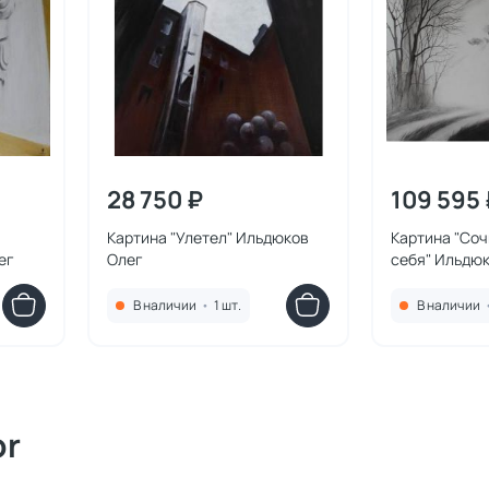
28 750 ₽
109 595 
Картина "Улетел" Ильдюков
Картина "Соч
ег
Олег
себя" Ильдю
В наличии
•
1 шт.
В наличии
or