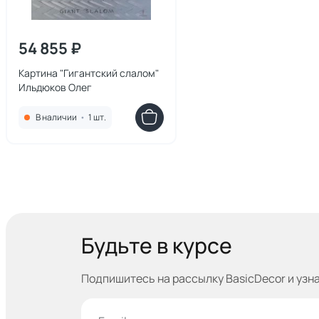
54 855 ₽
Картина "Гигантский слалом"
Ильдюков Олег
В наличии
•
1 шт.
Будьте в курсе
Подпишитесь на рассылку BasicDecor и узн