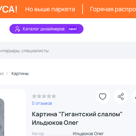
УСА!
Но выше паркета
Горячая распр
Каталог дизайнеров
во
Картины
0 отзывов
Картина "Гигантский слалом"
Ильдюков Олег
Автор
Ильдюков Олег