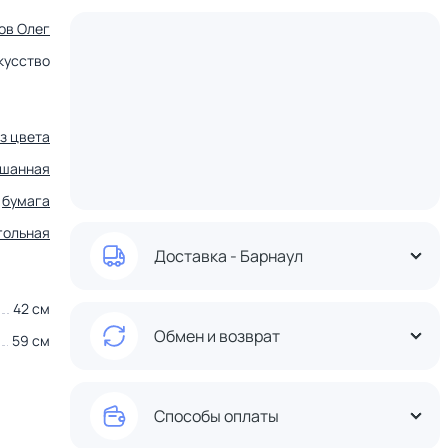
ов Олег
кусство
ез цвета
шанная
бумага
гольная
Доставка - Барнаул
42 см
Обмен и возврат
59 см
Способы оплаты