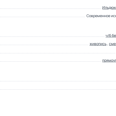
Ильдюк
Современное ис
ч/б б
живопись
,
сме
прямоу