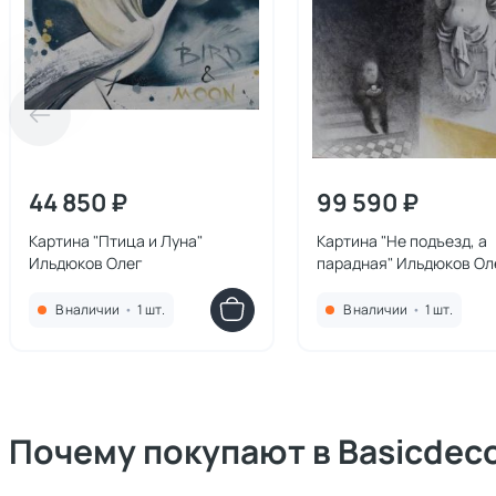
44 850 ₽
99 590 ₽
Картина "Птица и Луна"
Картина "Не подъезд, а
Ильдюков Олег
парадная" Ильдюков Ол
В наличии
•
1 шт.
В наличии
•
1 шт.
Почему покупают в Basicdec