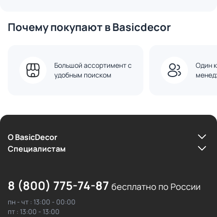
Почему покупают в Basicdecor
Большой ассортимент с
Один к
удобным поиском
менед
О BasicDecor
Cпециалистам
8 (800) 775-74-87
бесплатно по России
пн - чт : 13:00 - 00:00
пт : 13:00 - 13:00