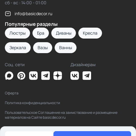
сб - вс : 14:00 - 01:00
info@basicdecor.ru
Популярные разделы
Люстры
Бра
Диваны
Кресла
Зеркала
Вазы
Ванны
Соц. сети
Дизайнерам
Оферта
Политика конфиденциальности
Пользовательское Соглашение на заимствование и размещение
материалов на Сайте basicdecor.ru