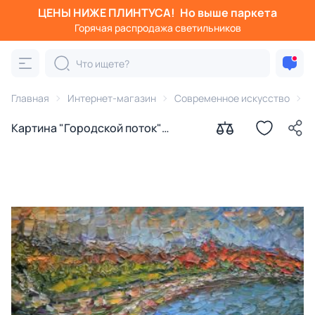
ЦЕНЫ НИЖЕ ПЛИНТУСА!
Но выше паркета
Горячая распродажа светильников
Главная
Интернет-магазин
Современное искусство
К
Картина "Городской поток"
Бежина Ольга