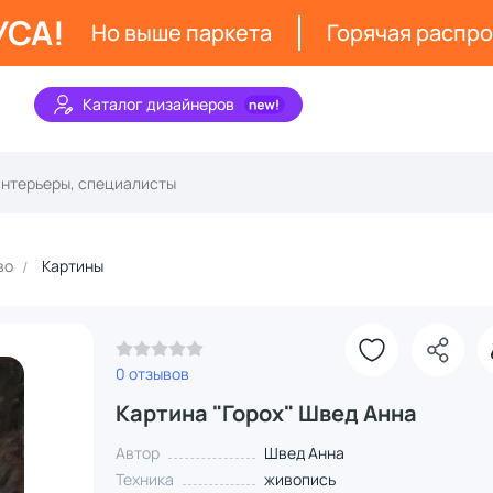
УСА!
Но выше паркета
Горячая распр
Каталог дизайнеров
во
Картины
0 отзывов
Картина "Горох" Швед Анна
Автор
Швед Анна
Техника
живопись