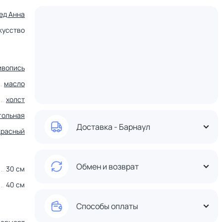
ед Анна
кусство
ивопись
масло
холст
гольная
Доставка - Барнаул
красный
Обмен и возврат
30 см
40 см
Способы оплаты