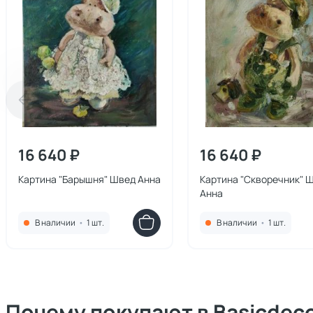
16 640 ₽
16 640 ₽
Картина "Барышня" Швед Анна
Картина "Скворечник" 
Анна
В наличии
•
1 шт.
В наличии
•
1 шт.
Почему покупают в Basicdec