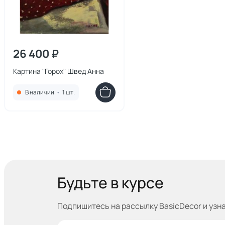
26 400 ₽
Картина "Горох" Швед Анна
В наличии
•
1 шт.
Будьте в курсе
Подпишитесь на рассылку BasicDecor и узн