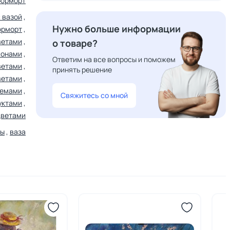
юрморт
 вазой
,
Нужно больше информации
юрморт
,
ветами
,
о товаре?
ионами
,
Ответим на все вопросы и поможем
ветами
,
принять решение
ветами
,
темами
,
Свяжитесь со мной
уктами
,
цветами
ты
,
ваза