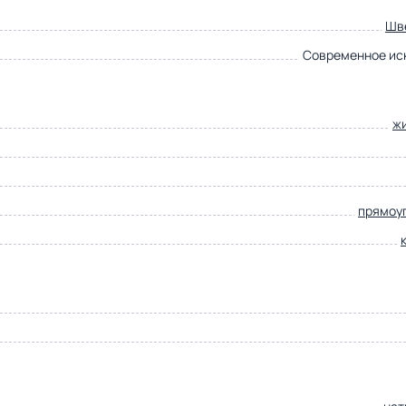
Шв
Современное ис
ж
прямоу