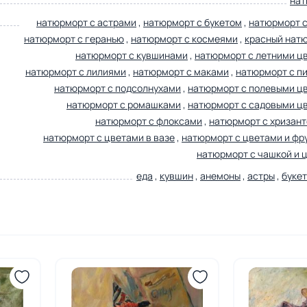
нат
натюрморт с астрами
,
натюрморт с букетом
,
натюрморт с
натюрморт с геранью
,
натюрморт с космеями
,
красный нат
натюрморт с кувшинами
,
натюрморт с летними ц
натюрморт с лилиями
,
натюрморт с маками
,
натюрморт с п
натюрморт с подсолнухами
,
натюрморт с полевыми ц
натюрморт с ромашками
,
натюрморт с садовыми ц
натюрморт с флоксами
,
натюрморт с хризан
натюрморт с цветами в вазе
,
натюрморт с цветами и фр
натюрморт с чашкой и 
еда
,
кувшин
,
анемоны
,
астры
,
буке