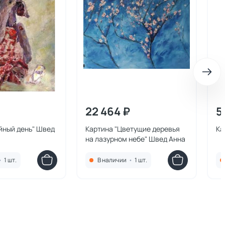
22 464 ₽
5
йный день" Швед
Картина "Цветущие деревья
Ка
на лазурном небе" Швед Анна
•
1 шт.
В наличии
•
1 шт.