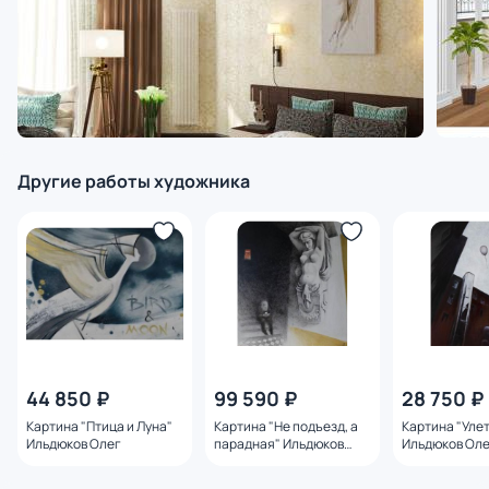
Другие работы художника
44 850 ₽
99 590 ₽
28 750 ₽
Картина "Птица и Луна"
Картина "Не подъезд, а
Картина "Уле
Ильдюков Олег
парадная" Ильдюков
Ильдюков Ол
Олег