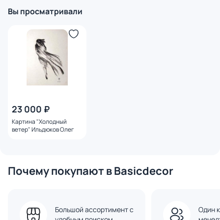
Вы просматривали
23 000 ₽
Картина "Холодный
ветер" Ильдюков Олег
Почему покупают в Basicdecor
Большой ассортимент с
Один к
удобным поиском
менед