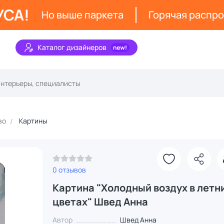
УСА!
Но выше паркета
Горячая распр
Каталог дизайнеров
во
Картины
0 отзывов
Картина "Холодный воздух в летн
цветах" Швед Анна
Автор
Швед Анна