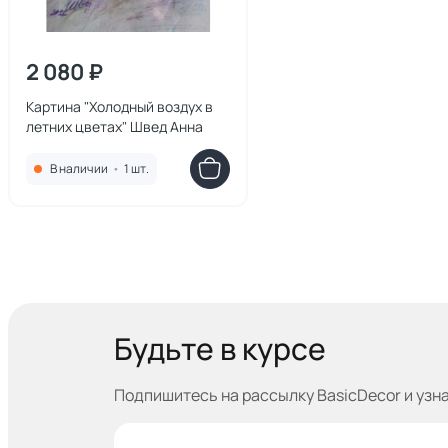
2 080 ₽
Картина "Холодный воздух в
летних цветах" Швед Анна
В наличии
•
1 шт.
Будьте в курсе
Подпишитесь на рассылку BasicDecor и узн