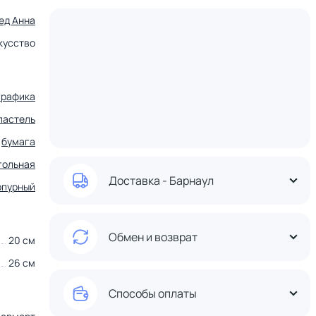
ед Анна
кусство
графика
пастель
бумага
гольная
Доставка - Барнаул
рпурный
Обмен и возврат
20 см
26 см
Способы оплаты