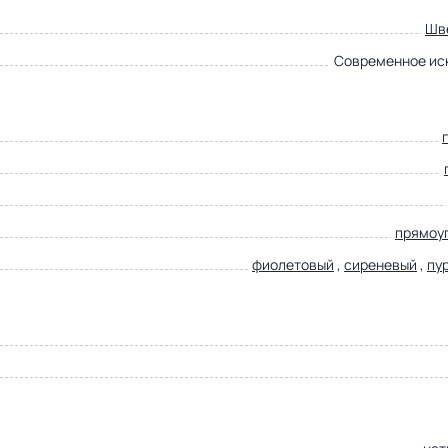
Шв
Современное ис
прямоу
фиолетовый
,
сиреневый
,
пу