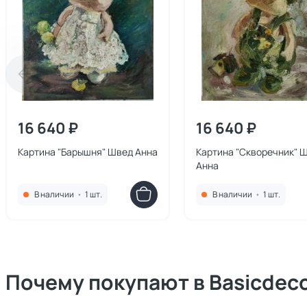
16 640 ₽
16 640 ₽
Картина "Барышня" Швед Анна
Картина "Скворечник" 
Анна
В наличии
•
1 шт.
В наличии
•
1 шт.
Почему покупают в Basicdec