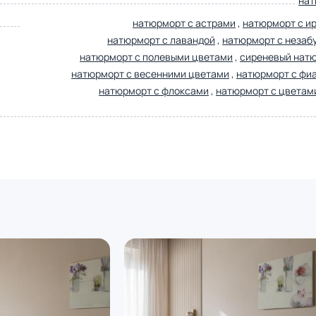
нат
натюрморт с астрами
,
натюрморт с и
натюрморт с лавандой
,
натюрморт с незаб
натюрморт с полевыми цветами
,
сиреневый нат
натюрморт с весенними цветами
,
натюрморт с фи
натюрморт с флоксами
,
натюрморт с цветами