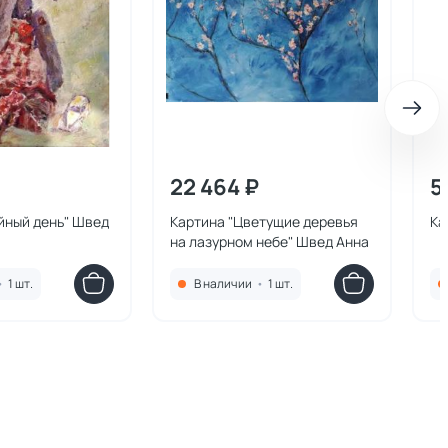
22 464 ₽
5
йный день" Швед
Картина "Цветущие деревья
Ка
на лазурном небе" Швед Анна
•
1 шт.
В наличии
•
1 шт.