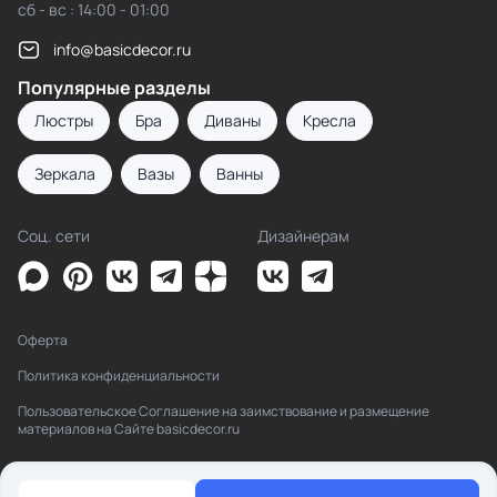
сб - вс : 14:00 - 01:00
info@basicdecor.ru
Популярные разделы
Люстры
Бра
Диваны
Кресла
Зеркала
Вазы
Ванны
Соц. сети
Дизайнерам
Оферта
Политика конфиденциальности
Пользовательское Соглашение на заимствование и размещение
материалов на Сайте basicdecor.ru