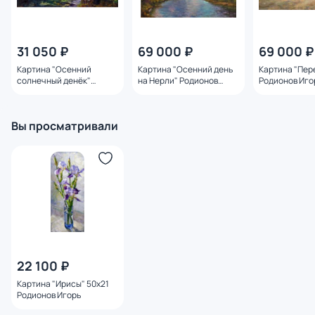
31 050 ₽
69 000 ₽
69 000 ₽
Картина "Осенний
Картина "Осенний день
Картина "Пер
солнечный денёк"
на Нерли" Родионов
Родионов Иго
Родионов Игорь
Игорь
Вы просматривали
22 100 ₽
Картина "Ирисы" 50х21
Родионов Игорь