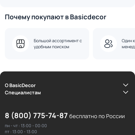
Почему покупают в Basicdecor
Большой ассортимент с
Один к
удобным поиском
менед
О BasicDecor
Cпециалистам
8 (800) 775-74-87
бесплатно по России
пн - чт : 13:00 - 00:00
пт : 13:00 - 13:00